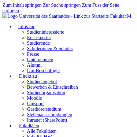
Zum Inhalt springen
Zur Suche springen
Zum Fuss der Seite
springen
Fakultät M
Infos für
Studieninteressierte
Erstsemester
Studierende
Schülerinnen & Schüler
Presse
Unternehmen
Alumni
Uni-Beschäftigte
Direkt zu
Studienangebot
Bewerben & Einschreiben
Studienorganisation
Moodle
Unisport
Gasthörerstudium
Stellenausschreibungen
Intranet (SharePoint)
Fakultäten
Alle Fakultäten
Fakultät HW