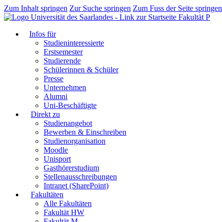
Zum Inhalt springen
Zur Suche springen
Zum Fuss der Seite springen
Fakultät P
Infos für
Studieninteressierte
Erstsemester
Studierende
Schülerinnen & Schüler
Presse
Unternehmen
Alumni
Uni-Beschäftigte
Direkt zu
Studienangebot
Bewerben & Einschreiben
Studienorganisation
Moodle
Unisport
Gasthörerstudium
Stellenausschreibungen
Intranet (SharePoint)
Fakultäten
Alle Fakultäten
Fakultät HW
Fakultät M