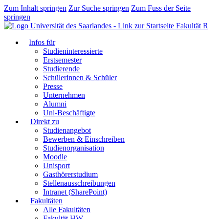
Zum Inhalt springen
Zur Suche springen
Zum Fuss der Seite
springen
Fakultät R
Infos für
Studieninteressierte
Erstsemester
Studierende
Schülerinnen & Schüler
Presse
Unternehmen
Alumni
Uni-Beschäftigte
Direkt zu
Studienangebot
Bewerben & Einschreiben
Studienorganisation
Moodle
Unisport
Gasthörerstudium
Stellenausschreibungen
Intranet (SharePoint)
Fakultäten
Alle Fakultäten
Fakultät HW