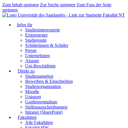
Zum Inhalt springen
Zur Suche springen
Zum Fuss der Seite
springen
Fakultät NT
Infos für
Studieninteressierte
Erstsemester
Studierende
Schülerinnen & Schüler
Presse
Unternehmen
Alumni
Uni-Beschäftigte
Direkt zu
Studienangebot
Bewerben & Einschreiben
Studienorganisation
Moodle
Unisport
Gasthörerstudium
Stellenausschreibungen
Intranet (SharePoint)
Fakultäten
Alle Fakultäten
Fakultät HW