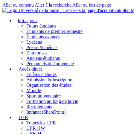
Aller au contenu
Aller à la recherche
Aller au bas de page
Fakultät 
Infos pour
Futurs étudiants
Étudiants de premier semestre
Étudiants avancés
Lycéens
Presse & médias
Entreprises
Anciens étudiants
Personnels de l'université
Accès direct
Filières d'études
Admission & inscription
Organisation des études
Moodle
Sport universitaire
Formation au long de la vie
Recrutements
Intranet (SharePoint)
UFR
Toutes les UFR
UFR HW
UFR M