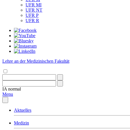
UFR MI
UFR NT
UFR P
UFR R
Lehre an der Medizinischen Fakultät
IA
normal
Menu
Aktuelles
Medizin