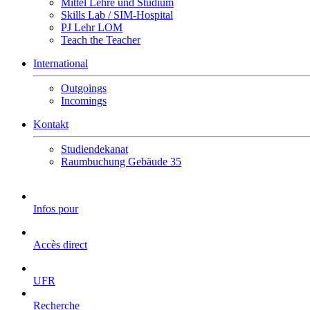
Mittel Lehre und Studium
Skills Lab / SIM-Hospital
PJ Lehr LOM
Teach the Teacher
International
Outgoings
Incomings
Kontakt
Studiendekanat
Raumbuchung Gebäude 35
Infos pour
Accès direct
UFR
Recherche