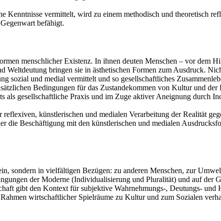
 Kenntnisse vermittelt, wird zu einem methodisch und theoretisch refl
e Gegenwart befähigt.
ormen menschlicher Existenz. In ihnen deuten Menschen – vor dem Hint
- und Weltdeutung bringen sie in ästhetischen Formen zum Ausdruck. Ni
 sozial und medial vermittelt und so gesellschaftliches Zusammenlebe
dsätzlichen Bedingungen für das Zustandekommen von Kultur und der 
stets als gesellschaftliche Praxis und im Zuge aktiver Aneignung durch 
 reflexiven, künstlerischen und medialen Verarbeitung der Realität g
er die Beschäftigung mit den künstlerischen und medialen Ausdrucksfo
ein, sondern in vielfältigen Bezügen: zu anderen Menschen, zur Umwel
ngungen der Moderne (Individualisierung und Pluralität) und auf der G
aft gibt den Kontext für subjektive Wahrnehmungs-, Deutungs- und H
Rahmen wirtschaftlicher Spielräume zu Kultur und zum Sozialen verhalt