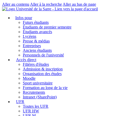
Aller au contenu
Aller à la recherche
Aller au bas de page
Infos pour
Futurs étudiants
Étudiants de premier semestre
Étudiants avancés
Lycéens
Presse & médias
Entreprises
Anciens étudiants
Personnels de l'université
Accès direct
Filières d'études
Admission & inscription
Organisation des études
Moodle
Sport universitaire
Formation au long de la vie
Recrutements
Intranet (SharePoint)
UFR
Toutes les UFR
UFR HW
UFR M