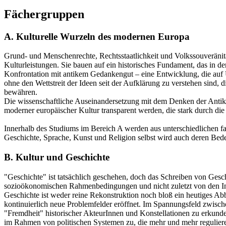
Fächergruppen
A. Kulturelle Wurzeln des modernen Europa
Grund- und Menschenrechte, Rechtsstaatlichkeit und Volkssouveränität
Kulturleistungen. Sie bauen auf ein historisches Fundament, das in d
Konfrontation mit antikem Gedankengut – eine Entwicklung, die auf U
ohne den Wettstreit der Ideen seit der Aufklärung zu verstehen sind,
bewähren.
Die wissenschaftliche Auseinandersetzung mit dem Denken der Antike, m
moderner europäischer Kultur transparent werden, die stark durch di
Innerhalb des Studiums im Bereich A werden aus unterschiedlichen fa
Geschichte, Sprache, Kunst und Religion selbst wird auch deren Bede
B. Kultur und Geschichte
"Geschichte" ist tatsächlich geschehen, doch das Schreiben von Geschic
sozioökonomischen Rahmenbedingungen und nicht zuletzt von den Int
Geschichte ist weder reine Rekonstruktion noch bloß ein heutiges Abb
kontinuierlich neue Problemfelder eröffnet. Im Spannungsfeld zwisch
"Fremdheit" historischer AkteurInnen und Konstellationen zu erkunde
im Rahmen von politischen Systemen zu, die mehr und mehr regulieren