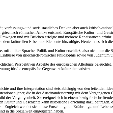
, verfassungs- und sozialstaatliches Denken aber auch kritisch-rationa
er griechisch-römischen Antike entstand. Europäische Kultur- und Geis
mwegen und mit Brüchen erfolgte und mehrere Renaissancen erfuhr. Zug
 die dem kulturellen Erbe neue Elemente hinzufügte. Heute muss sich d
it antiker Sprache, Politik und Kultur erschließt also nicht nur die S
e Einflüsse von griechisch-römischer Philosophie sowie von Judentum un
chlichen Perspektiven Aspekte des europäischen Altertums beleuchtet. 
utung für die europäische Gegenwartskultur thematisiert.
hte und ihre Interpretation sind stets abhängig von den leitenden Ideen
entionen jener, die in der Auseinandersetzung mit dem Vergangenen G
ild der Vergangenheit. Sie ereignet sich in einem "ewig fortschreiten
en Kultur und Geschichte kann historische Forschung dazu beitragen, 
n. Zugleich wendet sich diese Forschung den Erfahrungs- und Lebenswe
d in die Sozialwelt eingegriffen haben.