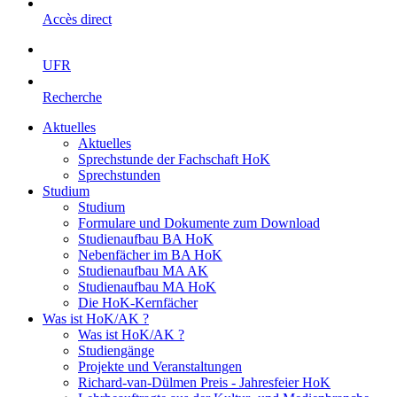
Accès direct
UFR
Recherche
Aktuelles
Aktuelles
Sprechstunde der Fachschaft HoK
Sprechstunden
Studium
Studium
Formulare und Dokumente zum Download
Studienaufbau BA HoK
Nebenfächer im BA HoK
Studienaufbau MA AK
Studienaufbau MA HoK
Die HoK-Kernfächer
Was ist HoK/AK ?
Was ist HoK/AK ?
Studiengänge
Projekte und Veranstaltungen
Richard-van-Dülmen Preis - Jahresfeier HoK