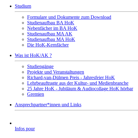
Studium
Formulare und Dokumente zum Download
Studienaufbau BA HoK
Nebenfächer im BA HoK
Studienaufbau MA AK
Studienaufbau MA HoK
Die HoK-Kernfächer
Was ist HoK/AK ?
Studiengänge
Projekte und Veranstaltungen
Richard-van-Dülmen Preis - Jahresfeier HoK
Lehrbeauftragte aus der Kultur- und Medienbranche
25 Jahre HoK - Jubiläum & Audiocollage HoK hörbar
Gremien
Ansprechpartner*innen und Links
Infos pour