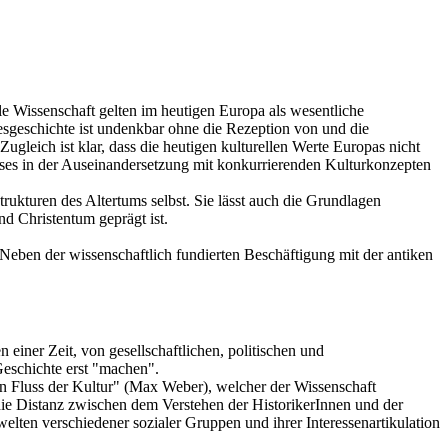
le Wissenschaft gelten im heutigen Europa als wesentliche
tesgeschichte ist undenkbar ohne die Rezeption von und die
leich ist klar, dass die heutigen kulturellen Werte Europas nicht
ieses in der Auseinandersetzung mit konkurrierenden Kulturkonzepten
trukturen des Altertums selbst. Sie lässt auch die Grundlagen
d Christentum geprägt ist.
Neben der wissenschaftlich fundierten Beschäftigung mit der antiken
 einer Zeit, von gesellschaftlichen, politischen und
eschichte erst "machen".
den Fluss der Kultur" (Max Weber), welcher der Wissenschaft
die Distanz zwischen dem Verstehen der HistorikerInnen und der
lten verschiedener sozialer Gruppen und ihrer Interessenartikulation