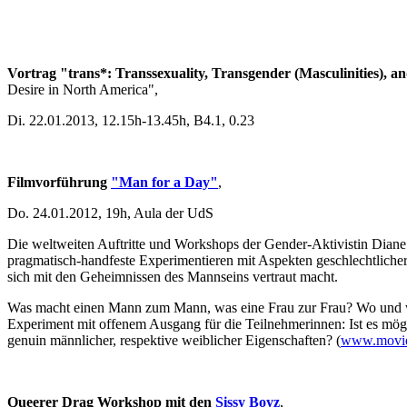
Vortrag "trans*: Transsexuality, Transgender (Masculinities), 
Desire in North America",
Di. 22.01.2013, 12.15h-13.45h, B4.1, 0.23
Filmvorführung
"Man for a Day"
,
Do. 24.01.2012, 19h, Aula der UdS
Die weltweiten Auftritte und Workshops der Gender-Aktivistin Diane 
pragmatisch-handfeste Experimentieren mit Aspekten geschlechtlicher
sich mit den Geheimnissen des Mannseins vertraut macht.
Was macht einen Mann zum Mann, was eine Frau zur Frau? Wo und wann w
Experiment mit offenem Ausgang für die Teilnehmerinnen: Ist es mögl
genuin männlicher, respektive weiblicher Eigenschaften? (
www.movie
Queerer Drag Workshop mit den
Sissy Boyz
,