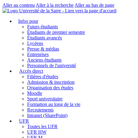
Aller au contenu
Aller à la recherche
Aller au bas de page
Infos pour
Futurs étudiants
Étudiants de premier semestre
Étudiants avancés
Lycéens
Presse & médias
Entreprises
Anciens étudiants
Personnels de l'université
Accès direct
Filières d'études
Admission & inscription
Organisation des études
Moodle
Sport universitaire
Formation au long de la vie
Recrutements
Intranet (SharePoint)
UFR
Toutes les UFR
UFR HW
UFR M