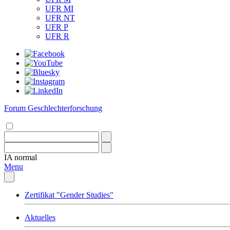
UFR MI
UFR NT
UFR P
UFR R
Forum Geschlechterforschung
IA
normal
Menu
Zertifikat "Gender Studies"
Aktuelles