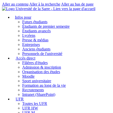
Aller au contenu
Aller à la recherche
Aller au bas de page
Infos pour
Futurs étudiants
Étudiants de premier semestre
Étudiants avancés
Lycéens
Presse & médias
Entreprises
Anciens étudiants
Personnels de l'université
Accès direct
Filières d'études
Admission & inscription
Organisation des études
Moodle
Sport universitaire
Formation au long de la vie
Recrutements
Intranet (SharePoint)
UFR
Toutes les UFR
UFR HW
UFR M