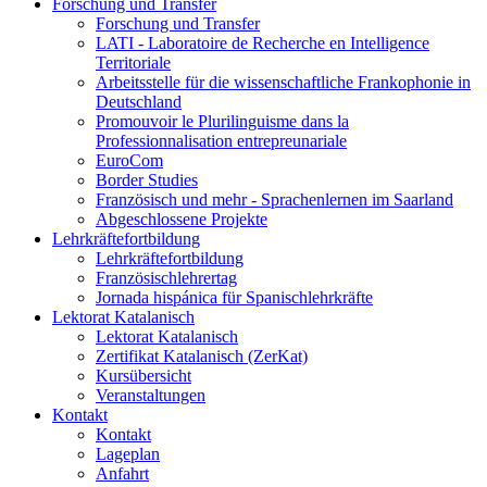
Forschung und Transfer
Forschung und Transfer
LATI - Laboratoire de Recherche en Intelligence
Territoriale
Arbeitsstelle für die wissenschaftliche Frankophonie in
Deutschland
Promouvoir le Plurilinguisme dans la
Professionnalisation entrepreunariale
EuroCom
Border Studies
Französisch und mehr - Sprachenlernen im Saarland
Abgeschlossene Projekte
Lehrkräftefortbildung
Lehrkräftefortbildung
Französischlehrertag
Jornada hispánica für Spanischlehrkräfte
Lektorat Katalanisch
Lektorat Katalanisch
Zertifikat Katalanisch (ZerKat)
Kursübersicht
Veranstaltungen
Kontakt
Kontakt
Lageplan
Anfahrt