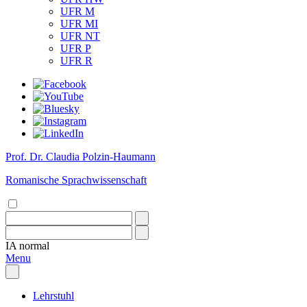
UFR M
UFR MI
UFR NT
UFR P
UFR R
Prof. Dr. Claudia Polzin-Haumann
Romanische Sprachwissenschaft
IA
normal
Menu
Lehrstuhl