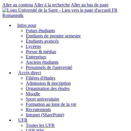
Aller au contenu
Aller à la recherche
Aller au bas de page
FR
Romanistik
Infos pour
Futurs étudiants
Étudiants de premier semestre
Étudiants avancés
Lycéens
Presse & médias
Entreprises
Anciens étudiants
Personnels de l'université
Accès direct
Filières d'études
Admission & inscription
Organisation des études
Moodle
Sport universitaire
Formation au long de la vie
Recrutements
Intranet (SharePoint)
UFR
Toutes les UFR
UFR HW