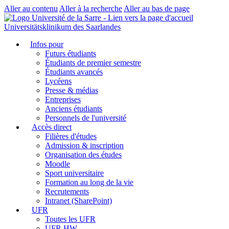
Aller au contenu
Aller à la recherche
Aller au bas de page
Universitätsklinikum des Saarlandes
Infos pour
Futurs étudiants
Étudiants de premier semestre
Étudiants avancés
Lycéens
Presse & médias
Entreprises
Anciens étudiants
Personnels de l'université
Accès direct
Filières d'études
Admission & inscription
Organisation des études
Moodle
Sport universitaire
Formation au long de la vie
Recrutements
Intranet (SharePoint)
UFR
Toutes les UFR
UFR HW