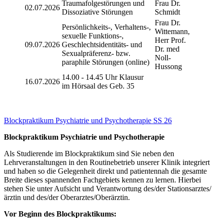
Traumafolgestörungen und
Frau Dr.
02.07.2026
Dissoziative Störungen
Schmidt
Frau Dr.
Persönlichkeits-, Verhaltens-,
Wittemann,
sexuelle Funktions-,
Herr Prof.
09.07.2026
Geschlechtsidentitäts- und
Dr. med
Sexualpräferenz- bzw.
Noll-
paraphile Störungen (online)
Hussong
14.00 - 14.45 Uhr Klausur
16.07.2026
im Hörsaal des Geb. 35
Blockpraktikum Psychiatrie und Psychotherapie SS 26
Blockpraktikum Psychiatrie und Psychotherapie
Als Studierende im Blockpraktikum sind Sie neben den
Lehrveranstaltungen in den Routinebetrieb unserer Klinik integriert
und haben so die Gelegenheit direkt und patientennah die gesamte
Breite dieses spannenden Fachgebiets kennen zu lernen. Hierbei
stehen Sie unter Aufsicht und Verantwortung des/der Stationsarztes/
ärztin und des/der Oberarztes/Oberärztin.
Vor Beginn des Blockpraktikums: