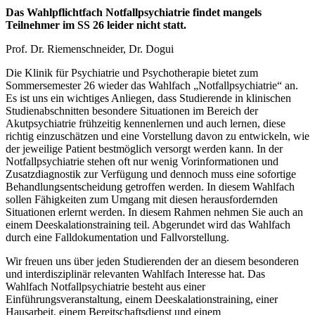
Das Wahlpflichtfach Notfallpsychiatrie findet mangels
Teilnehmer im SS 26 leider nicht statt.
Prof. Dr. Riemenschneider, Dr. Dogui
Die Klinik für Psychiatrie und Psychotherapie bietet zum
Sommersemester 26 wieder das Wahlfach „Notfallpsychiatrie“ an.
Es ist uns ein wichtiges Anliegen, dass Studierende in klinischen
Studienabschnitten besondere Situationen im Bereich der
Akutpsychiatrie frühzeitig kennenlernen und auch lernen, diese
richtig einzuschätzen und eine Vorstellung davon zu entwickeln, wie
der jeweilige Patient bestmöglich versorgt werden kann. In der
Notfallpsychiatrie stehen oft nur wenig Vorinformationen und
Zusatzdiagnostik zur Verfügung und dennoch muss eine sofortige
Behandlungsentscheidung getroffen werden. In diesem Wahlfach
sollen Fähigkeiten zum Umgang mit diesen herausfordernden
Situationen erlernt werden. In diesem Rahmen nehmen Sie auch an
einem Deeskalationstraining teil. Abgerundet wird das Wahlfach
durch eine Falldokumentation und Fallvorstellung.
Wir freuen uns über jeden Studierenden der an diesem besonderen
und interdisziplinär relevanten Wahlfach Interesse hat. Das
Wahlfach Notfallpsychiatrie besteht aus einer
Einführungsveranstaltung, einem Deeskalationstraining, einer
Hausarbeit, einem Bereitschaftsdienst und einem