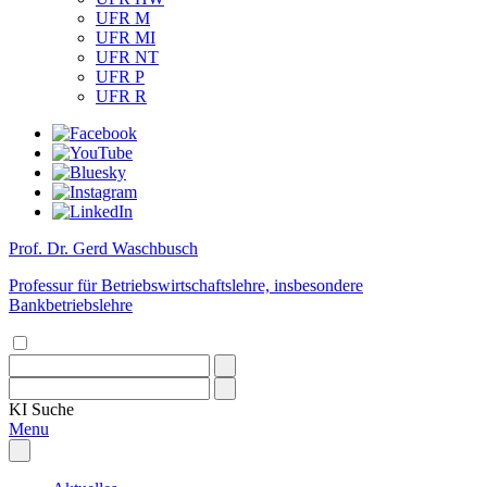
UFR M
UFR MI
UFR NT
UFR P
UFR R
Prof. Dr. Gerd Waschbusch
Professur für Betriebswirtschaftslehre, insbesondere
Bankbetriebslehre
KI
Suche
Menu