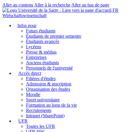
Aller au contenu
Aller à la recherche
Aller au bas de page
FR
Wirtschaftswissenschaft
Infos pour
Futurs étudiants
Étudiants de premier semestre
Étudiants avancés
Lycéens
Presse & médias
Entreprises
Anciens étudiants
Personnels de l'université
Accès direct
Filières d'études
Admission & inscription
Organisation des études
Moodle
Sport universitaire
Formation au long de la vie
Recrutements
Intranet (SharePoint)
UFR
Toutes les UFR
UFR HW