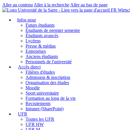
Aller au contenu
Aller à la recherche
Aller au bas de page
FR Wirtsc
Infos pour
Futurs étudiants
Étudiants de premier semestre
Étudiants avancés
Lycéens
Presse & médias
Entreprises
Anciens étudiants
Personnels de l'université
Accès direct
Filières d'études
Admission & inscription
Organisation des études
Moodle
Sport universitaire
Formation au long de la vie
Recrutements
Intranet (SharePoint)
UFR
Toutes les UFR
UFR HW
UFR M