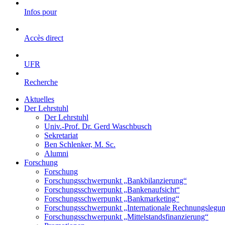
Infos pour
Accès direct
UFR
Recherche
Aktuelles
Der Lehrstuhl
Der Lehrstuhl
Univ.-Prof. Dr. Gerd Waschbusch
Sekretariat
Ben Schlenker, M. Sc.
Alumni
Forschung
Forschung
Forschungsschwerpunkt „Bankbilanzierung“
Forschungsschwerpunkt „Bankenaufsicht“
Forschungsschwerpunkt „Bankmarketing“
Forschungsschwerpunkt „Internationale Rechnungslegu
Forschungsschwerpunkt „Mittelstandsfinanzierung“