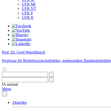
UFR MI
UFR NT
UFR P
UFR R
Prof. Dr. Gerd Waschbusch
Professur für Betriebswirtschaftslehre, insbesondere Bankbetriebslehr
IA
normal
Menu
Aktuelles