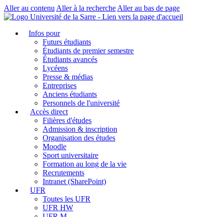
Aller au contenu
Aller à la recherche
Aller au bas de page
Infos pour
Futurs étudiants
Étudiants de premier semestre
Étudiants avancés
Lycéens
Presse & médias
Entreprises
Anciens étudiants
Personnels de l'université
Accès direct
Filières d'études
Admission & inscription
Organisation des études
Moodle
Sport universitaire
Formation au long de la vie
Recrutements
Intranet (SharePoint)
UFR
Toutes les UFR
UFR HW
UFR M