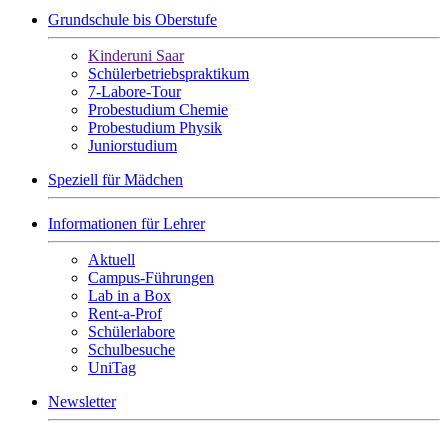
Grundschule bis Oberstufe
Kinderuni Saar
Schülerbetriebspraktikum
7-Labore-Tour
Probestudium Chemie
Probestudium Physik
Juniorstudium
Speziell für Mädchen
Informationen für Lehrer
Aktuell
Campus-Führungen
Lab in a Box
Rent-a-Prof
Schülerlabore
Schulbesuche
UniTag
Newsletter