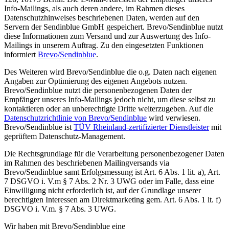
Info-Mailings, als auch deren andere, im Rahmen dieses
Datenschutzhinweises beschriebenen Daten, werden auf den
Servern der Sendinblue GmbH gespeichert. Brevo/Sendinblue nutzt
diese Informationen zum Versand und zur Auswertung des Info-
Mailings in unserem Auftrag. Zu den eingesetzten Funktionen
informiert
Brevo/Sendinblue
.
Des Weiteren wird Brevo/Sendinblue die o.g. Daten nach eigenen
Angaben zur Optimierung des eigenen Angebots nutzen.
Brevo/Sendinblue nutzt die personenbezogenen Daten der
Empfänger unseres Info-Mailings jedoch nicht, um diese selbst zu
kontaktieren oder an unberechtigte Dritte weiterzugeben. Auf die
Datenschutzrichtlinie von Brevo/Sendinblue
wird verwiesen.
Brevo/Sendinblue ist
TÜV Rheinland-zertifizierter Dienstleister
mit
geprüftem Datenschutz-Management.
Die Rechtsgrundlage für die Verarbeitung personenbezogener Daten
im Rahmen des beschriebenen Mailingversands via
Brevo/Sendinblue samt Erfolgsmessung ist Art. 6 Abs. 1 lit. a), Art.
7 DSGVO i. V.m § 7 Abs. 2 Nr. 3 UWG oder im Falle, dass eine
Einwilligung nicht erforderlich ist, auf der Grundlage unserer
berechtigten Interessen am Direktmarketing gem. Art. 6 Abs. 1 lt. f)
DSGVO i. V.m. § 7 Abs. 3 UWG.
Wir haben mit Brevo/Sendinblue eine