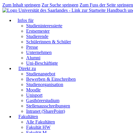
Zum Inhalt springen
Zur Suche springen
Zum Fuss der Seite springen
Handbuch un
Infos für
Studieninteressierte
Erstsemester
Studierende
Schülerinnen & Schüler
Presse
Unternehmen
Alumni
Uni-Beschäftigte
Direkt zu
Studienangebot
Bewerben & Einschreiben
Studienorganisation
Moodle
Unisport
Gasthörerstudium
Stellenausschreibungen
Intranet (SharePoint)
Fakultäten
Alle Fakultäten
Fakultät HW
Fakultät M