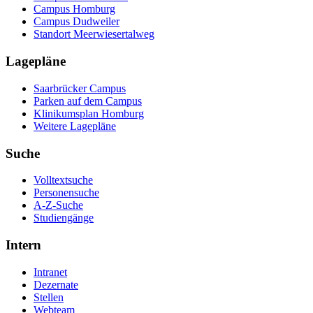
Campus Homburg
Campus Dudweiler
Standort Meerwiesertalweg
Lagepläne
Saarbrücker Campus
Parken auf dem Campus
Klinikumsplan Homburg
Weitere Lagepläne
Suche
Volltextsuche
Personensuche
A-Z-Suche
Studiengänge
Intern
Intranet
Dezernate
Stellen
Webteam