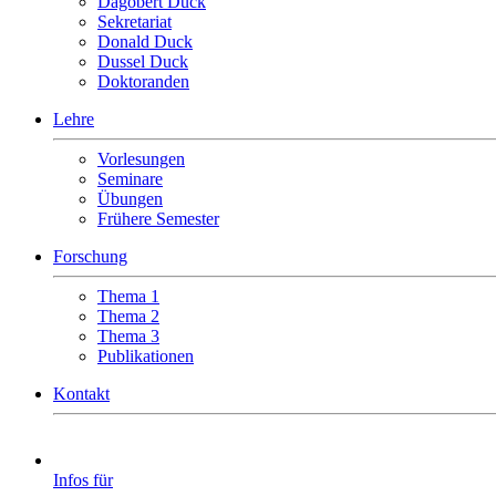
Dagobert Duck
Sekretariat
Donald Duck
Dussel Duck
Doktoranden
Lehre
Vorlesungen
Seminare
Übungen
Frühere Semester
Forschung
Thema 1
Thema 2
Thema 3
Publikationen
Kontakt
Infos für