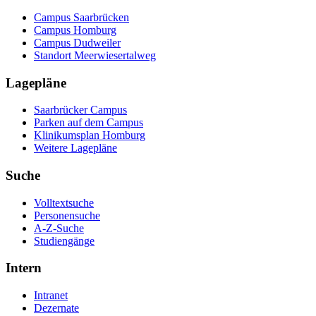
Campus Saarbrücken
Campus Homburg
Campus Dudweiler
Standort Meerwiesertalweg
Lagepläne
Saarbrücker Campus
Parken auf dem Campus
Klinikumsplan Homburg
Weitere Lagepläne
Suche
Volltextsuche
Personensuche
A-Z-Suche
Studiengänge
Intern
Intranet
Dezernate