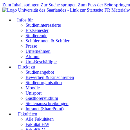
Zum Inhalt springen
Zur Suche springen
Zum Fuss der Seite springen
FR Materialwi
Infos für
Studieninteressierte
Erstsemester
Studierende
Schülerinnen & Schüler
Presse
Unternehmen
Alumni
Uni-Beschäftigte
Direkt zu
Studienangebot
Bewerben & Einschreiben
Studienorganisation
Moodle
Unisport
Gasthörerstudium
Stellenausschreibungen
Intranet (SharePoint)
Fakultäten
Alle Fakultäten
Fakultät HW
Fakultät M