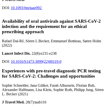
DOI:
10.1093/jtm/taae092
Availability of oral antivirals against SARS-CoV-2
infection and the requirement for an ethical
prescribing approach
Rafael Dal-Ré, Sören L Becker, Emmanuel Bottieau, Søren Holm
(2022)
Lancet Infect Dis.
22(8):e231-e238
DOI:
10.1016/S1473-3099(22)00119-0
Experiences with pre-travel diagnostic PCR testing
for SARS-CoV-2: Challenges and opportunities
Sophie Schneitler, Jana Gülker, Farah Alhussein, Florian Bub,
Alexander Halfmann, Lisa Klein, Sophie Roth, Philipp Jung, Sören
L. Becker (2021)
J Travel Med.
28(7):taab116