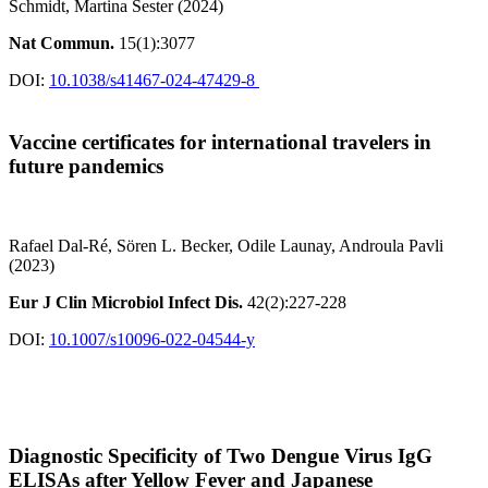
Schmidt, Martina Sester (2024)
Nat Commun.
15(1):3077
DOI:
10.1038/s41467-024-47429-8
Vaccine certificates for international travelers in
future pandemics
Rafael Dal-Ré, Sören L. Becker, Odile Launay, Androula Pavli
(2023)
Eur J Clin Microbiol Infect Dis.
42(2):227-228
DOI:
10.1007/s10096-022-04544-y
Diagnostic Specificity of Two Dengue Virus IgG
ELISAs after Yellow Fever and Japanese