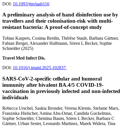
DOI:
10.1093/jtm/taab116
A preliminary analysis of hand disinfection use by
travellers and their colonisation-risk with multi-
resistant bacteria: A proof-of-concept study
Tobias Kaspers, Cosima Berdin, Thérèse Staub, Barbara Gärtner,
Fabian Berger, Alexander Halfmann, Sören L Becker, Sophie
Schneitler (2025)
Travel Med Infect Dis.
DOI:
10.1016/j.tmaid.2025.102837
SARS-CoV-2-specific cellular and humoral
immunity after bivalent BA.4/5 COVID-19-
vaccination in previously infected and non-infected
individuals
Rebecca Urschel, Saskia Bronder, Verena Klemis, Stefanie Marx,
Franziska Hielscher, Amina Abu-Omar, Candida Guckelmus,
Sophie Schneitler, Christina Baum, Sören L Becker, Barbara C
Gärtner, Urban Sester, Leonardo Martinez, Marek Widera, Tina