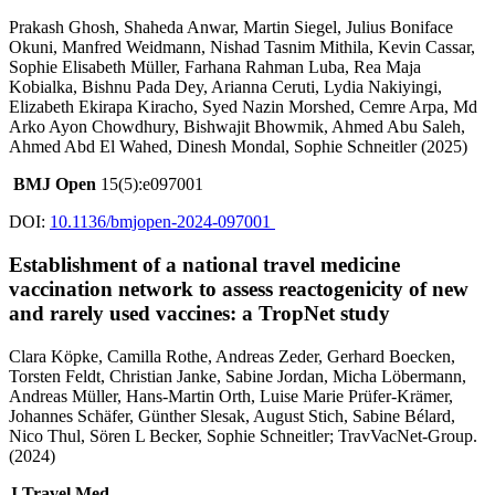
Prakash Ghosh, Shaheda Anwar, Martin Siegel, Julius Boniface
Okuni, Manfred Weidmann, Nishad Tasnim Mithila, Kevin Cassar,
Sophie Elisabeth Müller, Farhana Rahman Luba, Rea Maja
Kobialka, Bishnu Pada Dey, Arianna Ceruti, Lydia Nakiyingi,
Elizabeth Ekirapa Kiracho, Syed Nazin Morshed, Cemre Arpa, Md
Arko Ayon Chowdhury, Bishwajit Bhowmik, Ahmed Abu Saleh,
Ahmed Abd El Wahed, Dinesh Mondal, Sophie Schneitler (2025)
BMJ Open
15(5):e097001
DOI:
10.1136/bmjopen-2024-097001
Establishment of a national travel medicine
vaccination network to assess reactogenicity of new
and rarely used vaccines: a TropNet study
Clara Köpke, Camilla Rothe, Andreas Zeder, Gerhard Boecken,
Torsten Feldt, Christian Janke, Sabine Jordan, Micha Löbermann,
Andreas Müller, Hans-Martin Orth, Luise Marie Prüfer-Krämer,
Johannes Schäfer, Günther Slesak, August Stich, Sabine Bélard,
Nico Thul, Sören L Becker, Sophie Schneitler; TravVacNet-Group.
(2024)
J Travel Med.