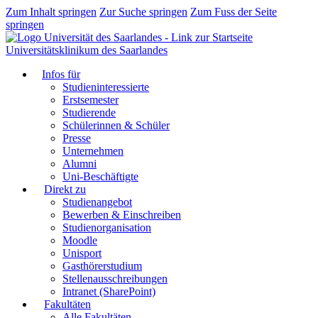
Zum Inhalt springen
Zur Suche springen
Zum Fuss der Seite
springen
Universitätsklinikum des Saarlandes
Infos für
Studieninteressierte
Erstsemester
Studierende
Schülerinnen & Schüler
Presse
Unternehmen
Alumni
Uni-Beschäftigte
Direkt zu
Studienangebot
Bewerben & Einschreiben
Studienorganisation
Moodle
Unisport
Gasthörerstudium
Stellenausschreibungen
Intranet (SharePoint)
Fakultäten
Alle Fakultäten