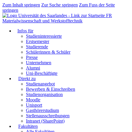
Zum Inhalt springen
Zur Suche springen
Zum Fuss der Seite
springen
FR
Materialwissenschaft und Werkstofftechnik
Infos für
Studieninteressierte
Erstsemester
Studierende
Schülerinnen & Schüler
Presse
Unternehmen
Alumni
Uni-Beschäftigte
Direkt zu
Studienangebot
Bewerben & Einschreiben
Studienorganisation
Moodle
Unisport
Gasthörerstudium
Stellenausschreibungen
Intranet (SharePoint)
Fakultäten
Alle Fakultäten