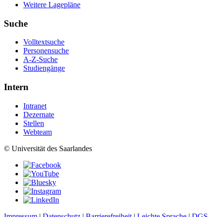
Weitere Lagepläne
Suche
Volltextsuche
Personensuche
A-Z-Suche
Studiengänge
Intern
Intranet
Dezernate
Stellen
Webteam
© Universität des Saarlandes
Impressum
|
Datenschutz
|
Barrierefreiheit
|
Leichte Sprache
|
DGS