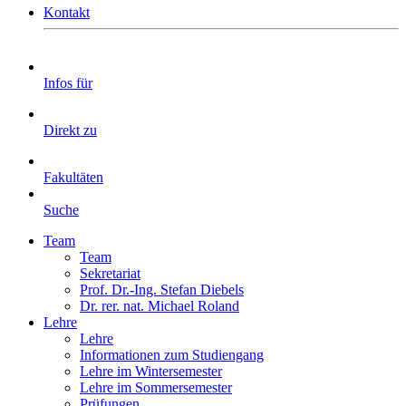
Kontakt
Infos für
Direkt zu
Fakultäten
Suche
Team
Team
Sekretariat
Prof. Dr.-Ing. Stefan Diebels
Dr. rer. nat. Michael Roland
Lehre
Lehre
Informationen zum Studiengang
Lehre im Wintersemester
Lehre im Sommersemester
Prüfungen