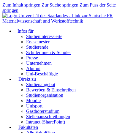
Zum Inhalt springen
Zur Suche springen
Zum Fuss der Seite
springen
FR
Materialwissenschaft und Werkstofftechnik
Infos für
Studieninteressierte
Erstsemester
Studierende
Schülerinnen & Schüler
Presse
Unternehmen
Alumni
Uni-Beschäftigte
Direkt zu
Studienangebot
Bewerben & Einschreiben
Studienorganisation
Moodle
Unisport
Gasthörerstudium
Stellenausschreibungen
Intranet (SharePoint)
Fakultäten
Alle Fakultäten