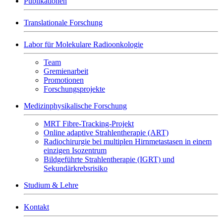
Publikationen
Translationale Forschung
Labor für Molekulare Radioonkologie
Team
Gremienarbeit
Promotionen
Forschungsprojekte
Medizinphysikalische Forschung
MRT Fibre-Tracking-Projekt
Online adaptive Strahlentherapie (ART)
Radiochirurgie bei multiplen Hirnmetastasen in einem
einzigen Isozentrum
Bildgeführte Strahlentherapie (IGRT) und
Sekundärkrebsrisiko
Studium & Lehre
Kontakt