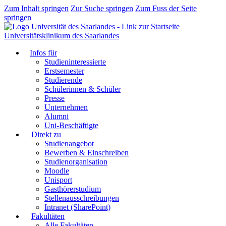
Zum Inhalt springen
Zur Suche springen
Zum Fuss der Seite
springen
Universitätsklinikum des Saarlandes
Infos für
Studieninteressierte
Erstsemester
Studierende
Schülerinnen & Schüler
Presse
Unternehmen
Alumni
Uni-Beschäftigte
Direkt zu
Studienangebot
Bewerben & Einschreiben
Studienorganisation
Moodle
Unisport
Gasthörerstudium
Stellenausschreibungen
Intranet (SharePoint)
Fakultäten
Alle Fakultäten