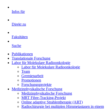
Infos für
Direkt zu
Fakultäten
Suche
Publikationen
Translationale Forschung
Labor für Molekulare Radioonkologie
Labor für Molekulare Radioonkologie
Team
Gremienarbeit
Promotionen
Forschungsprojekte
Medizinphysikalische Forschung
Medizinphysikalische Forschung
MRT Fibre-Tracking-Projekt
Online adaptive Strahlentherapie (ART)
Radiochirurgie bei multiplen Hirnmetastasen in einem