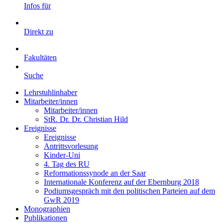
Infos für
Direkt zu
Fakultäten
Suche
Lehrstuhlinhaber
Mitarbeiter/innen
Mitarbeiter/innen
StR. Dr. Dr. Christian Hild
Ereignisse
Ereignisse
Antrittsvorlesung
Kinder-Uni
4. Tag des RU
Reformationssynode an der Saar
Internationale Konferenz auf der Ebernburg 2018
Podiumsgespräch mit den politischen Parteien auf dem
GwR 2019
Monographien
Publikationen