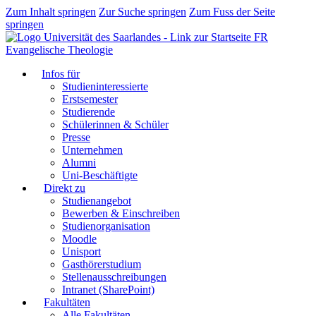
Zum Inhalt springen
Zur Suche springen
Zum Fuss der Seite
springen
FR
Evangelische Theologie
Infos für
Studieninteressierte
Erstsemester
Studierende
Schülerinnen & Schüler
Presse
Unternehmen
Alumni
Uni-Beschäftigte
Direkt zu
Studienangebot
Bewerben & Einschreiben
Studienorganisation
Moodle
Unisport
Gasthörerstudium
Stellenausschreibungen
Intranet (SharePoint)
Fakultäten
Alle Fakultäten