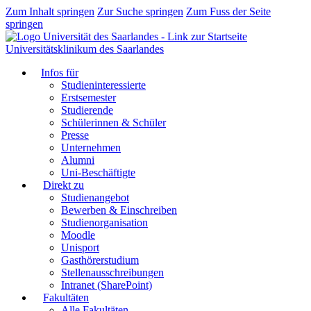
Zum Inhalt springen
Zur Suche springen
Zum Fuss der Seite
springen
Universitätsklinikum des Saarlandes
Infos für
Studieninteressierte
Erstsemester
Studierende
Schülerinnen & Schüler
Presse
Unternehmen
Alumni
Uni-Beschäftigte
Direkt zu
Studienangebot
Bewerben & Einschreiben
Studienorganisation
Moodle
Unisport
Gasthörerstudium
Stellenausschreibungen
Intranet (SharePoint)
Fakultäten
Alle Fakultäten