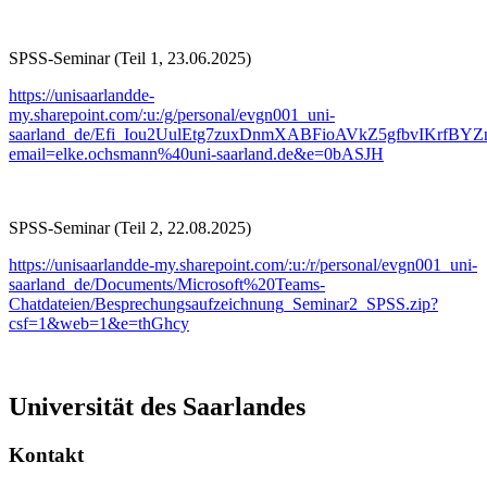
SPSS-Seminar (Teil 1, 23.06.2025)
https://unisaarlandde-
my.sharepoint.com/:u:/g/personal/evgn001_uni-
saarland_de/Efi_Iou2UulEtg7zuxDnmXABFioAVkZ5gfbvIKrfBYZ
email=elke.ochsmann%40uni-saarland.de&e=0bASJH
SPSS-Seminar (Teil 2, 22.08.2025)
https://unisaarlandde-my.sharepoint.com/:u:/r/personal/evgn001_uni-
saarland_de/Documents/Microsoft%20Teams-
Chatdateien/Besprechungsaufzeichnung_Seminar2_SPSS.zip?
csf=1&web=1&e=thGhcy
Universität des Saarlandes
Kontakt