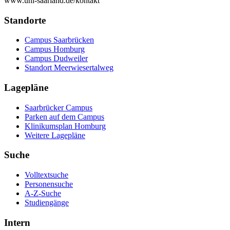
www.uni-saarland.de/kontakt
Standorte
Campus Saarbrücken
Campus Homburg
Campus Dudweiler
Standort Meerwiesertalweg
Lagepläne
Saarbrücker Campus
Parken auf dem Campus
Klinikumsplan Homburg
Weitere Lagepläne
Suche
Volltextsuche
Personensuche
A-Z-Suche
Studiengänge
Intern