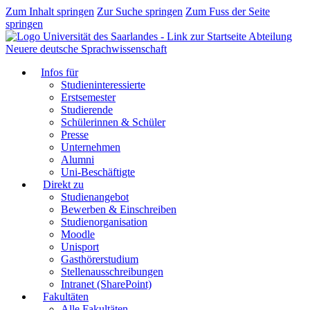
Zum Inhalt springen
Zur Suche springen
Zum Fuss der Seite
springen
Abteilung
Neuere deutsche Sprachwissenschaft
Infos für
Studieninteressierte
Erstsemester
Studierende
Schülerinnen & Schüler
Presse
Unternehmen
Alumni
Uni-Beschäftigte
Direkt zu
Studienangebot
Bewerben & Einschreiben
Studienorganisation
Moodle
Unisport
Gasthörerstudium
Stellenausschreibungen
Intranet (SharePoint)
Fakultäten
Alle Fakultäten