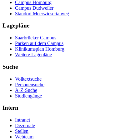
Campus Homburg
Campus Dudweiler
Standort Meerwiesertalweg
Lagepläne
Saarbrücker Campus
Parken auf dem Campus
Klinikumsplan Homburg
Weitere Lagepläne
Suche
Volltextsuche
Personensuche
A-Z-Suche
Studiengänge
Intern
Intranet
Dezernate
Stellen
Webteam