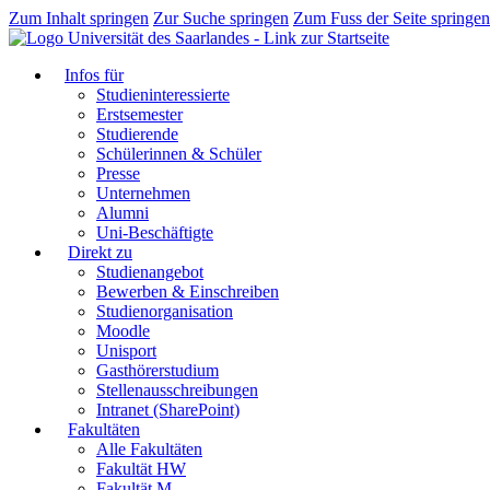
Zum Inhalt springen
Zur Suche springen
Zum Fuss der Seite springen
Infos für
Studieninteressierte
Erstsemester
Studierende
Schülerinnen & Schüler
Presse
Unternehmen
Alumni
Uni-Beschäftigte
Direkt zu
Studienangebot
Bewerben & Einschreiben
Studienorganisation
Moodle
Unisport
Gasthörerstudium
Stellenausschreibungen
Intranet (SharePoint)
Fakultäten
Alle Fakultäten
Fakultät HW
Fakultät M