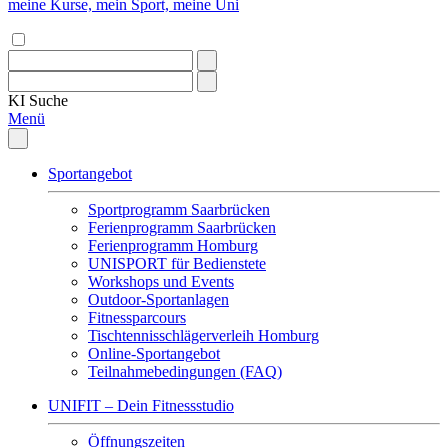
meine Kurse, mein Sport, meine Uni
KI
Suche
Menü
Sportangebot
Sportprogramm Saarbrücken
Ferienprogramm Saarbrücken
Ferienprogramm Homburg
UNISPORT für Bedienstete
Workshops und Events
Outdoor-Sportanlagen
Fitnessparcours
Tischtennisschlägerverleih Homburg
Online-Sportangebot
Teilnahmebedingungen (FAQ)
UNIFIT – Dein Fitnessstudio
Öffnungszeiten