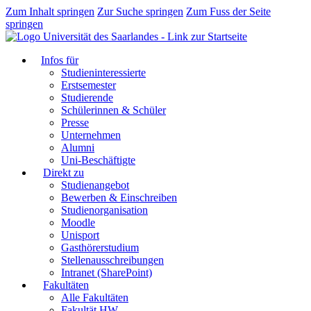
Zum Inhalt springen
Zur Suche springen
Zum Fuss der Seite
springen
Infos für
Studieninteressierte
Erstsemester
Studierende
Schülerinnen & Schüler
Presse
Unternehmen
Alumni
Uni-Beschäftigte
Direkt zu
Studienangebot
Bewerben & Einschreiben
Studienorganisation
Moodle
Unisport
Gasthörerstudium
Stellenausschreibungen
Intranet (SharePoint)
Fakultäten
Alle Fakultäten
Fakultät HW