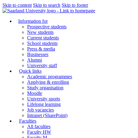
Skip to content
Skip to search
Skip to footer
Information for
Prospective students
New students
Current students
School students
Press & media
Businesses
Alumni
University staff
Quick links
Academic programmes
Applying & enrolling
Study organisation
Moodle
University sports
Lifelong learning
Job vacancies
Intranet (SharePoint)
Faculties
All faculties
Faculty HW
Faculty M