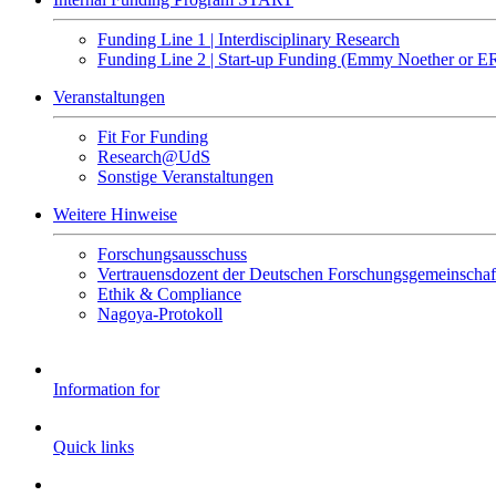
Funding Line 1 | Interdisciplinary Research
Funding Line 2 | Start-up Funding (Emmy Noether or ER
Veranstaltungen
Fit For Funding
Research@UdS
Sonstige Veranstaltungen
Weitere Hinweise
Forschungsausschuss
Vertrauensdozent der Deutschen Forschungsgemeinschaf
Ethik & Compliance
Nagoya-Protokoll
Information for
Quick links