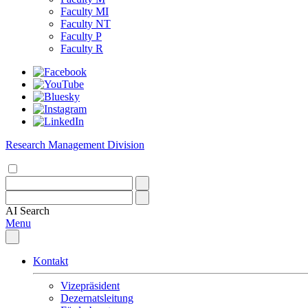
Faculty MI
Faculty NT
Faculty P
Faculty R
Research Management Division
AI
Search
Menu
Kontakt
Vizepräsident
Dezernatsleitung