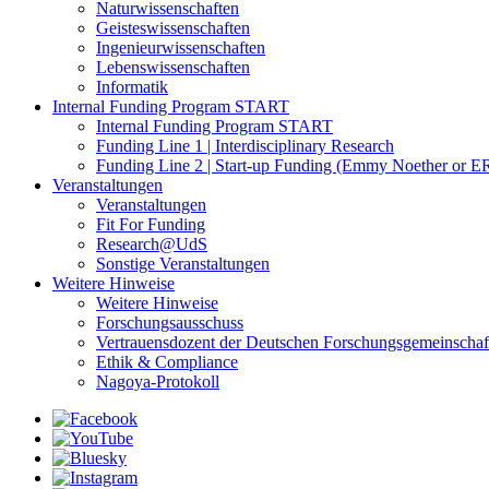
Naturwissenschaften
Geisteswissenschaften
Ingenieurwissenschaften
Lebenswissenschaften
Informatik
Internal Funding Program START
Internal Funding Program START
Funding Line 1 | Interdisciplinary Research
Funding Line 2 | Start-up Funding (Emmy Noether or ER
Veranstaltungen
Veranstaltungen
Fit For Funding
Research@UdS
Sonstige Veranstaltungen
Weitere Hinweise
Weitere Hinweise
Forschungsausschuss
Vertrauensdozent der Deutschen Forschungsgemeinschaf
Ethik & Compliance
Nagoya-Protokoll