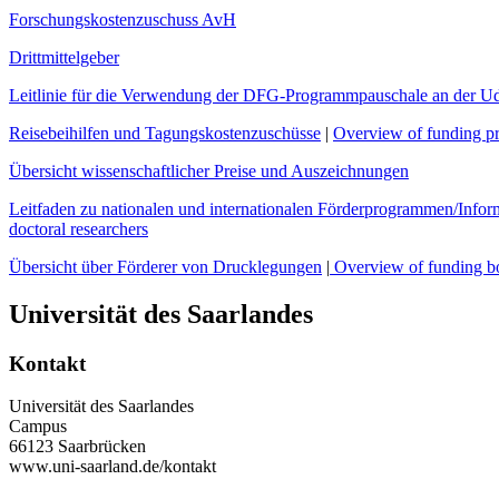
Forschungskostenzuschuss AvH
Drittmittelgeber
Leitlinie für die Verwendung der DFG-Programmpauschale an der U
Reisebeihilfen und Tagungskostenzuschüsse
|
Overview of funding pr
Übersicht wissenschaftlicher Preise und Auszeichnungen
Leitfaden zu nationalen und internationalen Förderprogrammen/Infor
doctoral researchers
Übersicht über Förderer von Drucklegungen
|
Overview of funding bodi
Universität des Saarlandes
Kontakt
Universität des Saarlandes
Campus
66123 Saarbrücken
www.uni-saarland.de/kontakt