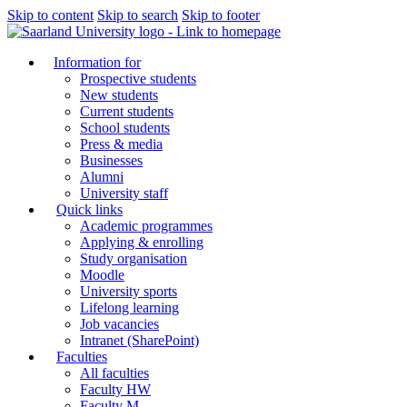
Skip to content
Skip to search
Skip to footer
Information for
Prospective students
New students
Current students
School students
Press & media
Businesses
Alumni
University staff
Quick links
Academic programmes
Applying & enrolling
Study organisation
Moodle
University sports
Lifelong learning
Job vacancies
Intranet (SharePoint)
Faculties
All faculties
Faculty HW
Faculty M