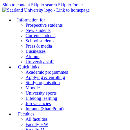
Skip to content
Skip to search
Skip to footer
Information for
Prospective students
New students
Current students
School students
Press & media
Businesses
Alumni
University staff
Quick links
Academic programmes
Applying & enrolling
Study organisation
Moodle
University sports
Lifelong learning
Job vacancies
Intranet (SharePoint)
Faculties
All faculties
Faculty HW
Faculty M