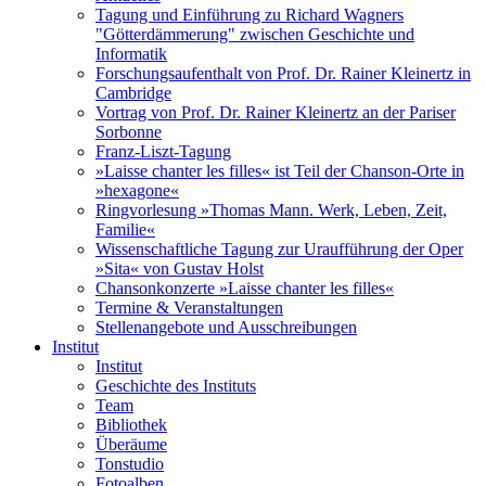
Tagung und Einführung zu Richard Wagners
"Götterdämmerung" zwischen Geschichte und
Informatik
Forschungsaufenthalt von Prof. Dr. Rainer Kleinertz in
Cambridge
Vortrag von Prof. Dr. Rainer Kleinertz an der Pariser
Sorbonne
Franz-Liszt-Tagung
»Laisse chanter les filles« ist Teil der Chanson-Orte in
»hexagone«
Ringvorlesung »Thomas Mann. Werk, Leben, Zeit,
Familie«
Wissenschaftliche Tagung zur Uraufführung der Oper
»Sita« von Gustav Holst
Chansonkonzerte »Laisse chanter les filles«
Termine & Veranstaltungen
Stellenangebote und Ausschreibungen
Institut
Institut
Geschichte des Instituts
Team
Bibliothek
Überäume
Tonstudio
Fotoalben