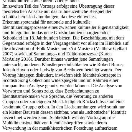
Musikkulturen sowie ihren Akteur*innen.
Im zweiten Teil des Vortrags erfolgt eine Übertragung dieser
theoretischen Ansätze auf das frühneuzeitliche Beispiel der
schottischen Liedsammlungen, da diese ein weites
Erkenntnispotenzial für nationale und kulturelle
Identifizierungsprozesse eines zwischen kultureller Eigenständigkeit
und Integration in das neue Großbritannien chargierenden
Schottland im 18. Jahrhundert bieten. Die Beschäftigung mit dem
Gegenstand erfolgte in der Vergangenheit vor allem im Hinblick auf
die »Invention of ›Folk Music‹ and ›Art Music‹« (Matthew Gelbart
2007) sowie auf Sammlungs- und Editionsprozesse (Karen
McAuley 2016). Darüber hinaus wurden jene Sammlungen
untersucht, an denen Künstlerpersönlichkeiten wie Robert Burns,
Joseph Haydn oder Ludwig van Beethoven beteiligt waren. Der
Vortrag hingegen diskutiert, inwiefern sich Identitätskonzepte in
Scottish Song Collections widerspiegeln und im Rahmen einer
komparativen Analyse genutzt werden können. Die Analyse von
Vorworten und Songs zeigt, dass Beobachtungen zu
Identitätsmerkmalen wie Sprache, die Verortung zu anderen
Gruppen oder zur eigenen Musik lediglich Rückschlüsse auf eine
bestimmte Gruppe geben. In den Liedsammlungen wird somit nur
ein kleiner Baustein dessen sichtbar, was als „schottische“ Identität
bezeichnet werden kann. Schließlich will der Vortrag auf die
Multidimensionalität von Identitätsbegriffen sowie deren
Verwendung in der musikhistorischen Forschung aufmerksam