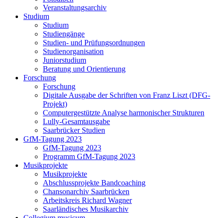
Veranstaltungsarchiv
Studium
Studium
Studiengänge
Studien- und Prüfungsordnungen
Studienorganisation
Juniorstudium
Beratung und Orientierung
Forschung
Forschung
Digitale Ausgabe der Schriften von Franz Liszt (DFG-
Projekt)
Computergestützte Analyse harmonischer Strukturen
Lully-Gesamtausgabe
Saarbrücker Studien
GfM-Tagung 2023
GfM-Tagung 2023
Programm GfM-Tagung 2023
Musikprojekte
Musikprojekte
Abschlussprojekte Bandcoaching
Chansonarchiv Saarbrücken
Arbeitskreis Richard Wagner
Saarländisches Musikarchiv
Collegium musicum