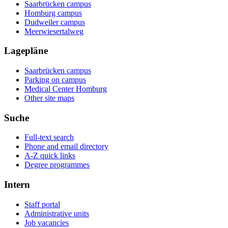
Saarbrücken campus
Homburg campus
Dudweiler campus
Meerwiesertalweg
Lagepläne
Saarbrücken campus
Parking on campus
Medical Center Homburg
Other site maps
Suche
Full-text search
Phone and email directory
A-Z quick links
Degree programmes
Intern
Staff portal
Administrative units
Job vacancies