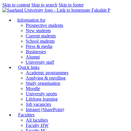
Skip to content
Skip to search
Skip to footer
Fakultät P
Information for
Prospective students
New students
Current students
School students
Press & media
Businesses
Alumni
University staff
Quick links
Academic programmes
Applying & enrolling
Study organisation
Moodle
University sports
Lifelong learning
Job vacancies
Intranet (SharePoint)
Faculties
All faculties
Faculty HW
Faculty M