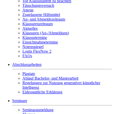
Vor Klausurantritt zu beachten
Täuschungsversuch
Atteste
Zugelassene Hilfsmittel
An- und Abmeldezeitraum
Klausurenzeitraum
Aktuelles
Klausuren (An-/Abmeldung)
Klausurtermine
Einsichtnahmetermine
Notenspiegel
Login FlexNow 2
FAQs
Abschlussarbeiten
Plagiate
Ablauf Bachelor- und Masterarbeit
Regelungen zur Nutzung generativer künstlicher
Intelligenz
Eidesstattliche Erklärung
Seminare
Seminaranmeldung