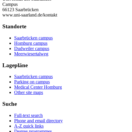
Campus
66123 Saarbrücken
www.uni-saarland.de/kontakt
Standorte
Saarbrücken campus
Homburg campus
Dudweiler campus
Meerwiesertalweg
Lagepläne
Saarbrücken campus
Parking on campus
Medical Center Homburg
Other site maps
Suche
Full-text search
Phone and email directory
A-Z quick links
Degree programmes