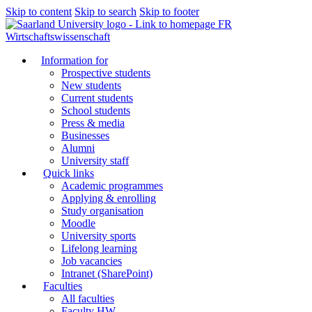
Skip to content
Skip to search
Skip to footer
FR
Wirtschaftswissenschaft
Information for
Prospective students
New students
Current students
School students
Press & media
Businesses
Alumni
University staff
Quick links
Academic programmes
Applying & enrolling
Study organisation
Moodle
University sports
Lifelong learning
Job vacancies
Intranet (SharePoint)
Faculties
All faculties
Faculty HW