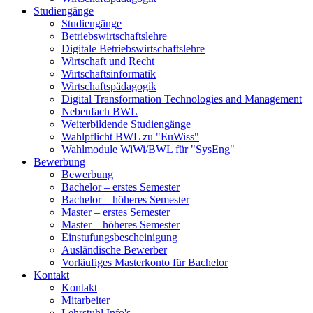
Studiengänge
Studiengänge
Betriebswirtschaftslehre
Digitale Betriebswirtschaftslehre
Wirtschaft und Recht
Wirtschaftsinformatik
Wirtschaftspädagogik
Digital Transformation Technologies and Management
Nebenfach BWL
Weiterbildende Studiengänge
Wahlpflicht BWL zu "EuWiss"
Wahlmodule WiWi/BWL für "SysEng"
Bewerbung
Bewerbung
Bachelor – erstes Semester
Bachelor – höheres Semester
Master – erstes Semester
Master – höheres Semester
Einstufungsbescheinigung
Ausländische Bewerber
Vorläufiges Masterkonto für Bachelor
Kontakt
Kontakt
Mitarbeiter
Lehrstuhl Info's