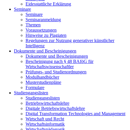
Eidesstattliche Erklärung
Seminare
Seminare
Seminaranmeldung
Themen
Voraussetzungen
Hinweise zu Plagiaten
Regelungen zur Nutzung generativer künstlicher
Intelligenz
Dokumente und Bescheinigungen
Dokumente und Bescheinigungen
Bescheinigung nach § 48 BAföG für
Wirtschaftswissenschaftler
Prüfungs- und Studienordnungen
Modulhandbücher
Musterstudienpläne
Formulare
Studiengangslisten
Studiengangslisten
Betriebswirtschaftslehre
Digitale Betriebswirtschaftslehre
Digital Transformation Technologies and Management
Wirtschaft und Recht
Wirtschaftsinformatik
Wirtschaftspädagogik