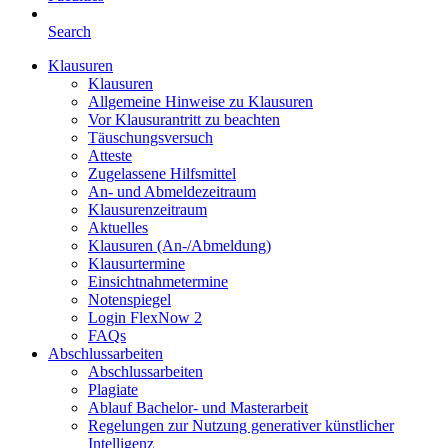
Search
Klausuren
Klausuren
Allgemeine Hinweise zu Klausuren
Vor Klausurantritt zu beachten
Täuschungsversuch
Atteste
Zugelassene Hilfsmittel
An- und Abmeldezeitraum
Klausurenzeitraum
Aktuelles
Klausuren (An-/Abmeldung)
Klausurtermine
Einsichtnahmetermine
Notenspiegel
Login FlexNow 2
FAQs
Abschlussarbeiten
Abschlussarbeiten
Plagiate
Ablauf Bachelor- und Masterarbeit
Regelungen zur Nutzung generativer künstlicher
Intelligenz