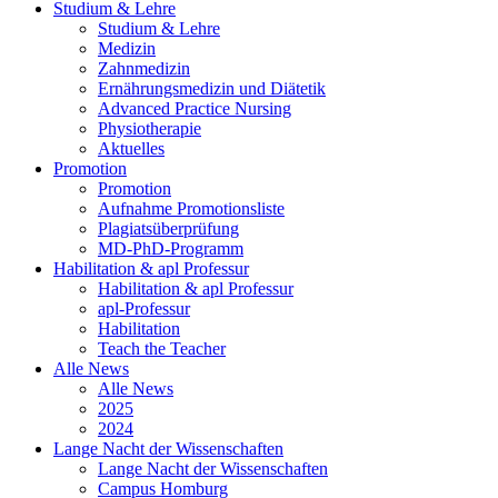
Studium & Lehre
Studium & Lehre
Medizin
Zahnmedizin
Ernährungsmedizin und Diätetik
Advanced Practice Nursing
Physiotherapie
Aktuelles
Promotion
Promotion
Aufnahme Promotionsliste
Plagiatsüberprüfung
MD-PhD-Programm
Habilitation & apl Professur
Habilitation & apl Professur
apl-Professur
Habilitation
Teach the Teacher
Alle News
Alle News
2025
2024
Lange Nacht der Wissenschaften
Lange Nacht der Wissenschaften
Campus Homburg