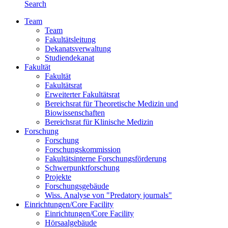
Search
Team
Team
Fakultätsleitung
Dekanatsverwaltung
Studiendekanat
Fakultät
Fakultät
Fakultätsrat
Erweiterter Fakultätsrat
Bereichsrat für Theoretische Medizin und
Biowissenschaften
Bereichsrat für Klinische Medizin
Forschung
Forschung
Forschungskommission
Fakultätsinterne Forschungsförderung
Schwerpunktforschung
Projekte
Forschungsgebäude
Wiss. Analyse von "Predatory journals"
Einrichtungen/Core Facility
Einrichtungen/Core Facility
Hörsaalgebäude