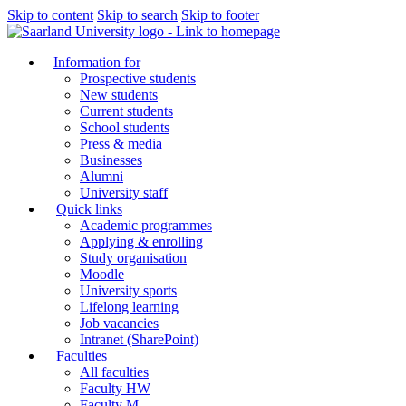
Skip to content
Skip to search
Skip to footer
Information for
Prospective students
New students
Current students
School students
Press & media
Businesses
Alumni
University staff
Quick links
Academic programmes
Applying & enrolling
Study organisation
Moodle
University sports
Lifelong learning
Job vacancies
Intranet (SharePoint)
Faculties
All faculties
Faculty HW
Faculty M