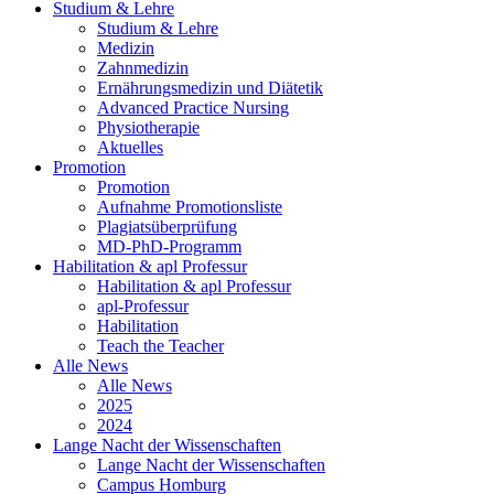
Studium & Lehre
Studium & Lehre
Medizin
Zahnmedizin
Ernährungsmedizin und Diätetik
Advanced Practice Nursing
Physiotherapie
Aktuelles
Promotion
Promotion
Aufnahme Promotionsliste
Plagiatsüberprüfung
MD-PhD-Programm
Habilitation & apl Professur
Habilitation & apl Professur
apl-Professur
Habilitation
Teach the Teacher
Alle News
Alle News
2025
2024
Lange Nacht der Wissenschaften
Lange Nacht der Wissenschaften
Campus Homburg