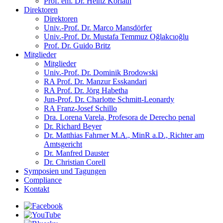
Prof. em. Dr. Heinz Koriath
Direktoren
Direktoren
Univ.-Prof. Dr. Marco Mansdörfer
Univ.-Prof. Dr. Mustafa Temmuz Oğlakcıoğlu
Prof. Dr. Guido Britz
Mitglieder
Mitglieder
Univ.-Prof. Dr. Dominik Brodowski
RA Prof. Dr. Manzur Esskandari
RA Prof. Dr. Jörg Habetha
Jun-Prof. Dr. Charlotte Schmitt-Leonardy
RA Franz-Josef Schillo
Dra. Lorena Varela, Profesora de Derecho penal
Dr. Richard Beyer
Dr. Matthias Fahrner M.A., MinR a.D., Richter am
Amtsgericht
Dr. Manfred Dauster
Dr. Christian Corell
Symposien und Tagungen
Compliance
Kontakt