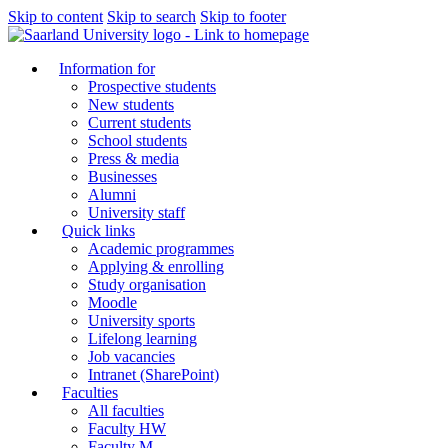
Skip to content
Skip to search
Skip to footer
Information for
Prospective students
New students
Current students
School students
Press & media
Businesses
Alumni
University staff
Quick links
Academic programmes
Applying & enrolling
Study organisation
Moodle
University sports
Lifelong learning
Job vacancies
Intranet (SharePoint)
Faculties
All faculties
Faculty HW
Faculty M