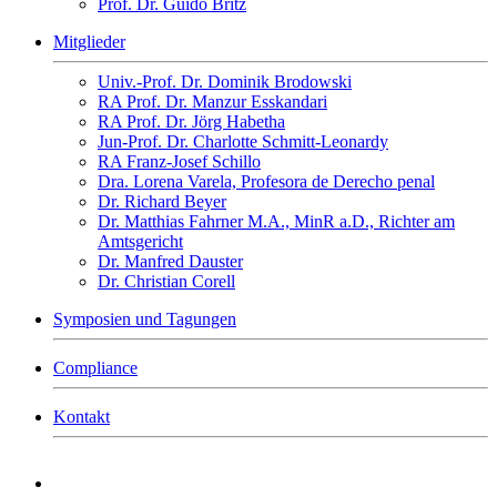
Prof. Dr. Guido Britz
Mitglieder
Univ.-Prof. Dr. Dominik Brodowski
RA Prof. Dr. Manzur Esskandari
RA Prof. Dr. Jörg Habetha
Jun-Prof. Dr. Charlotte Schmitt-Leonardy
RA Franz-Josef Schillo
Dra. Lorena Varela, Profesora de Derecho penal
Dr. Richard Beyer
Dr. Matthias Fahrner M.A., MinR a.D., Richter am
Amtsgericht
Dr. Manfred Dauster
Dr. Christian Corell
Symposien und Tagungen
Compliance
Kontakt