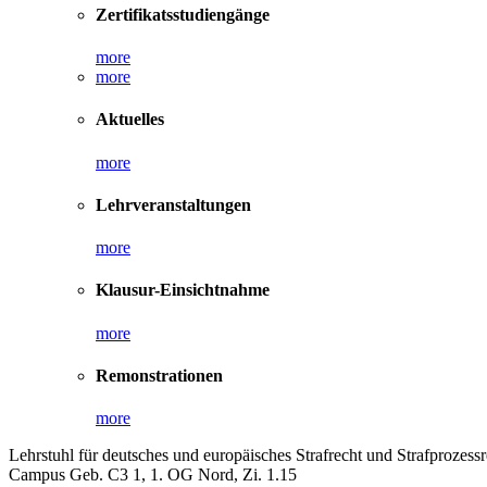
Zertifikatsstudiengänge
more
more
Aktuelles
more
Lehrveranstaltungen
more
Klausur-Einsichtnahme
more
Remonstrationen
more
Lehrstuhl für deutsches und europäisches Strafrecht und Strafprozessre
Campus Geb. C3 1, 1. OG Nord, Zi. 1.15