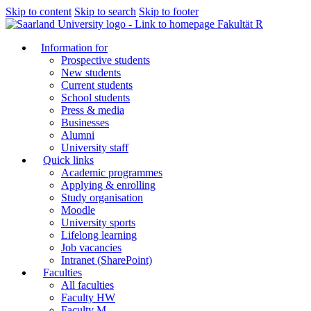
Skip to content
Skip to search
Skip to footer
Fakultät R
Information for
Prospective students
New students
Current students
School students
Press & media
Businesses
Alumni
University staff
Quick links
Academic programmes
Applying & enrolling
Study organisation
Moodle
University sports
Lifelong learning
Job vacancies
Intranet (SharePoint)
Faculties
All faculties
Faculty HW
Faculty M