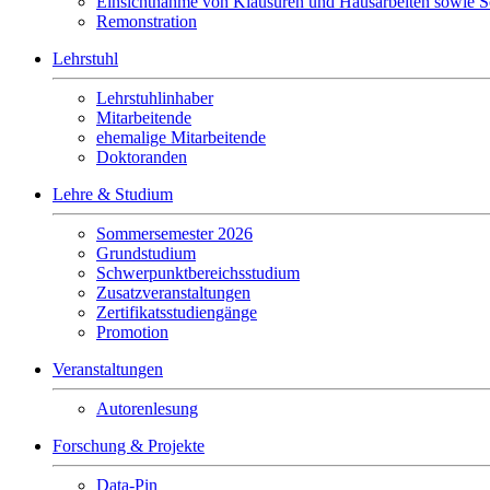
Einsichtnahme von Klausuren und Hausarbeiten sowie 
Remonstration
Lehrstuhl
Lehrstuhlinhaber
Mitarbeitende
ehemalige Mitarbeitende
Doktoranden
Lehre & Studium
Sommersemester 2026
Grundstudium
Schwerpunktbereichsstudium
Zusatzveranstaltungen
Zertifikatsstudiengänge
Promotion
Veranstaltungen
Autorenlesung
Forschung & Projekte
Data-Pin