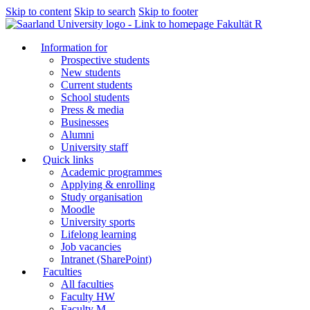
Skip to content
Skip to search
Skip to footer
Fakultät R
Information for
Prospective students
New students
Current students
School students
Press & media
Businesses
Alumni
University staff
Quick links
Academic programmes
Applying & enrolling
Study organisation
Moodle
University sports
Lifelong learning
Job vacancies
Intranet (SharePoint)
Faculties
All faculties
Faculty HW
Faculty M