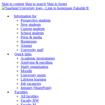
Skip to content
Skip to search
Skip to footer
Fakultät R
Information for
Prospective students
New students
Current students
School students
Press & media
Businesses
Alumni
University staff
Quick links
Academic programmes
Applying & enrolling
Study organisation
Moodle
University sports
Lifelong learning
Job vacancies
Intranet (SharePoint)
Faculties
All faculties
Faculty HW
Faculty M