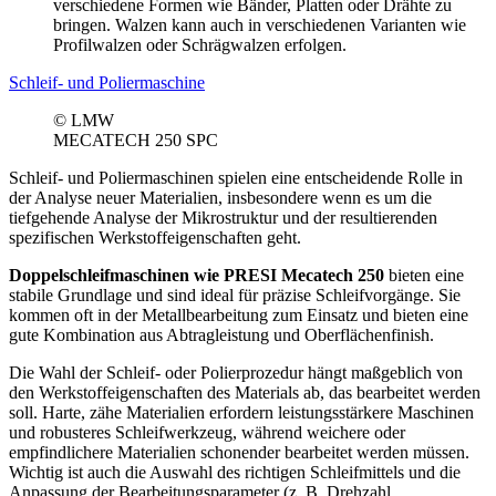
verschiedene Formen wie Bänder, Platten oder Drähte zu
bringen. Walzen kann auch in verschiedenen Varianten wie
Profilwalzen oder Schrägwalzen erfolgen.
Schleif- und Poliermaschine
© LMW
MECATECH 250 SPC
Schleif- und Poliermaschinen spielen eine entscheidende Rolle in
der Analyse neuer Materialien, insbesondere wenn es um die
tiefgehende Analyse der Mikrostruktur und der resultierenden
spezifischen Werkstoffeigenschaften geht.
Doppelschleifmaschinen wie PRESI Mecatech 250
bieten eine
stabile Grundlage und sind ideal für präzise Schleifvorgänge. Sie
kommen oft in der Metallbearbeitung zum Einsatz und bieten eine
gute Kombination aus Abtragleistung und Oberflächenfinish.
Die Wahl der Schleif- oder Polierprozedur hängt maßgeblich von
den Werkstoffeigenschaften des Materials ab, das bearbeitet werden
soll. Harte, zähe Materialien erfordern leistungsstärkere Maschinen
und robusteres Schleifwerkzeug, während weichere oder
empfindlichere Materialien schonender bearbeitet werden müssen.
Wichtig ist auch die Auswahl des richtigen Schleifmittels und die
Anpassung der Bearbeitungsparameter (z. B. Drehzahl,