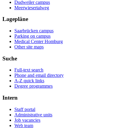
Dudweiler campus
Meerwiesertalweg
Lagepläne
Saarbrücken campus
Parking on campus
Medical Center Homburg
Other site maps
Suche
Full-text search
Phone and email directory
A-Z quick links
Degree programmes
Intern
Staff portal
Administrative units
Job vacancies
Web team