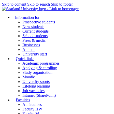
Skip to content
Skip to search
Skip to footer
Information for
Prospective students
New students
Current students
School students
Press & media
Businesses
Alumni
University staff
Quick links
Academic programmes
Applying & enrolling
Study organisation
Moodle
University sports
Lifelong learning
Job vacancies
Intranet (SharePoint)
Faculties
All faculties
Faculty HW
Faculty M