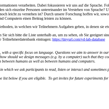
rmationen verarbeiten. Dabei fokussieren wir uns auf die Sprache. F
n sich einzelne Personen untereinander im Verstehen von Sprache? Und
ennoch leicht zu verstehen ist? Durch unsere Forschung hoffen wir, s
d Computern einen Beitrag leisten zu können.
thoden, in welchen wir Teilnehmern Aufgaben geben, in denen sie etwa
e sich bitte die Liste unterhalb an, um zu sehen, ob Sie geeignet sin
re Teilnehmerdatenbank eintragen:
https://tinyurl.com/vd-lab-database
n, with a specific focus on language. Questions we aim to answer in 
how should we design messages (e.g. by a computer) such that they conv
ion between humans as well as between humans and computers.
in which we ask participants to read, listen or interact and sometimes 
e list below if you are eligible. To get invites for future experiments f