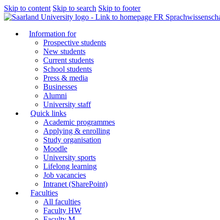
Skip to content
Skip to search
Skip to footer
FR Sprachwissenscha
Information for
Prospective students
New students
Current students
School students
Press & media
Businesses
Alumni
University staff
Quick links
Academic programmes
Applying & enrolling
Study organisation
Moodle
University sports
Lifelong learning
Job vacancies
Intranet (SharePoint)
Faculties
All faculties
Faculty HW
Faculty M