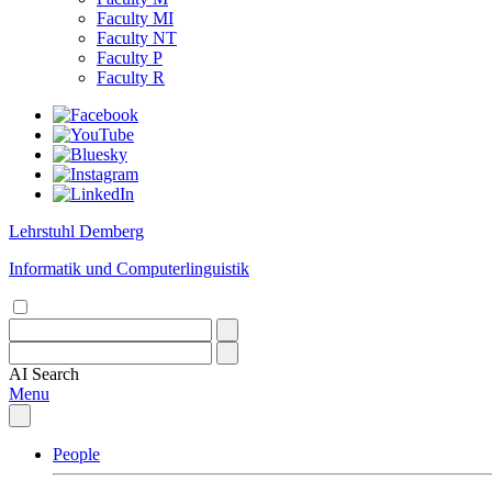
Faculty MI
Faculty NT
Faculty P
Faculty R
Lehrstuhl Demberg
Informatik und Computerlinguistik
AI
Search
Menu
People