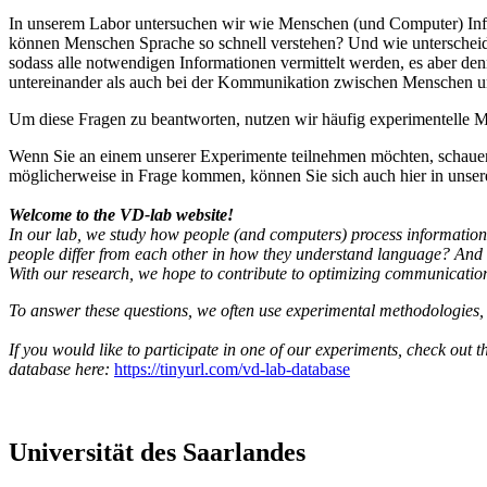
In unserem Labor untersuchen wir wie Menschen (und Computer) Info
können Menschen Sprache so schnell verstehen? Und wie unterscheide
sodass alle notwendigen Informationen vermittelt werden, es aber d
untereinander als auch bei der Kommunikation zwischen Menschen un
Um diese Fragen zu beantworten, nutzen wir häufig experimentelle Me
Wenn Sie an einem unserer Experimente teilnehmen möchten, schauen Si
möglicherweise in Frage kommen, können Sie sich auch hier in unse
Welcome to the VD-lab website!
In our lab, we study how people (and computers) process informatio
people differ from each other in how they understand language? And 
With our research, we hope to contribute to optimizing communicat
To answer these questions, we often use experimental methodologies, 
If you would like to participate in one of our experiments, check out th
database here:
https://tinyurl.com/vd-lab-database
Universität des Saarlandes