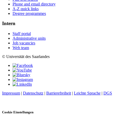
Phone and email directory
A-Z quick links
Degree programmes
Intern
Staff portal
Administrative units
Job vacancies
Web team
© Universität des Saarlandes
Impressum
|
Datenschutz
|
Barrierefreiheit
|
Leichte Sprache
|
DGS
Cookie Einstellungen