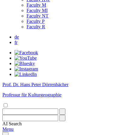
Faculty M
Faculty MI
Faculty NT
Faculty P
Faculty R
de
fr
Prof. Dr. Hans Peter Dörrenbächer
Professur für Kulturgeographie
AI
Search
Menu