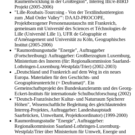
Raumentwicklung in der Großregion“, Interreg IIIc/e-BIRD
Projekt (2005-2006)
"Lille-Roubaix-Tourcoing - Von der Textilindustrieregion
zum ‚Mail Order Valley'": DAAD-PROCOPE,
Projektbezogener Personenaustauschs mit Frankreich,
gemeinsam mit Université des Sciences et Téchnologies de
Lille (Université Lille 1), UFR de Géographie et
d'Aménagement und Universität zu Köln, Geographisches
Institut (2005-2006)
"Raumordnungsstudie "Energie", Auftraggeber
(Fortschreibung): Auftraggeber: Großherzogtum Luxemburg,
Ministerium des Inneren (für: Regionalkommission Saarland-
Lothringen-Luxemburg-Westpfalz/Trier) (2002-2003)
„Deutschland und Frankreich auf dem Weg in ein neues
Europa. Materialien für den Geschichts- und
Geographieunterricht (= Deuframat)“. Ein
Gemeinschaftsprojekt des Bundeskanzleramts und des Georg-
Eckert-Instituts für internationale Schulbuchforschung (2002)
"Deutsch-Französischer Kultur- und Naturraum Spicherer
Höhen", Wissenschaftliche Begleitung des gleichlautenden
Interreg-Projektes, Auftraggeber: Landeshauptstadt
Saarbrücken, Umweltamt, Projektkoordinator) (1999-2000)
Raumordnungsstudie "Energie", Auftraggeber:
Regionalkommission Saarland-Lothringen-Luxemburg-
Westpfalz/Trier über Ministerium für Umwelt, Energie und