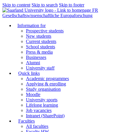
Skip to content
Skip to search
Skip to footer
FR
Gesellschaftswissenschaftliche Europaforschung
Information for
Prospective students
New students
Current students
School students
Press & media
Businesses
Alumni
University staff
Quick links
Academic programmes
Applying & enrolling
Study organisation
Moodle
University sports
Lifelong learning
Job vacancies
Intranet (SharePoint)
Faculties
All faculties
Faculty HW