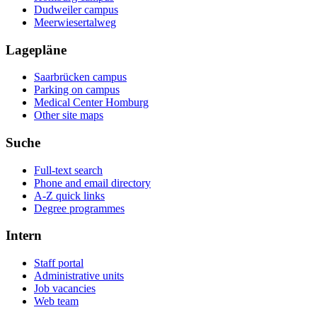
Dudweiler campus
Meerwiesertalweg
Lagepläne
Saarbrücken campus
Parking on campus
Medical Center Homburg
Other site maps
Suche
Full-text search
Phone and email directory
A-Z quick links
Degree programmes
Intern
Staff portal
Administrative units
Job vacancies
Web team