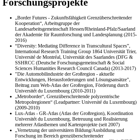
Forschungsprojekte
„Border Futures - Zukunftsfähigkeit Grenzüberschreitender
Kooperation“, Arbeitsgruppe der
Landesarbeitsgemeinschaft Hessen/Rheinland-Pfalz/Saarland
der Akademie für Raumforschung und Landesplanung (2015-
2016)
“Diversity: Mediating Difference in Transcultural Spaces”,
International Research Training Group 1864 Universität Trier,
Université de Montréal, Universität des Saarlandes (DFG &
SSHRCC (Deutsche Forschungsgemeinschaft & Social
Sciences Humanities Research Council Canada) (2013-2017)
"Die Automobilindustrie der Großregion - aktuelle
Entwicklungen, Herausforderungen und Lösungsansätze",
Beitrag zum Web-Atlas der Großregion, Förderung durch
Universitét du Luxembourg (2010-2011)
„Metroborder“, Grenzüberschreitende polyzentrische
Metropolregionen“ (Leadpartner: Université du Luxembourg)
(2009-2010)
Lux-Atlas - GR-Atlas (Atlas der Großregion), Koordination
Universitét du Luxembourg, Betreuung und Realisierung
mehrerer Atlasthemen und Kartenprojekte (seit 2007)
„Vernetzung der universitären Bildung/Ausbildung und
Forschung im Bereich grenzüberschreitender