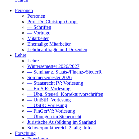
Personen
Personen
Prof. Dr. Christoph Gröpl
— Schriften
— Vorträge
Mitarbeiter
Ehemalige Mitarbeiter
Lehrbeauftragte und Dozenten
Lehre
Lehre
Wintersemester 2026/2027
— Seminar z. Staats-/Finanz-/SteuerR
Sommersemester 2026
— Staatsrecht IV: Vorlesung
— EuIStR: Vorlesung
— Übg. Steuerl. Korrekturvorschriften
— UntStR: Vorlesung
— UStR: Vorlesung
— FinGerVf: Vorlesung
— Übungen im Steuerrecht
Juristische Ausbildung im Saarland
Schwerpunktbereich 2: allg. Info
Forschung
Forschung