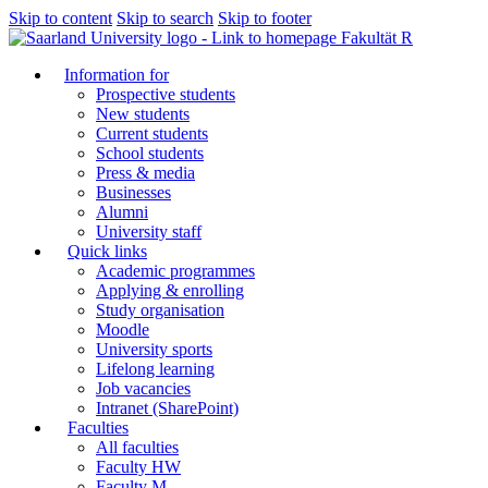
Skip to content
Skip to search
Skip to footer
Fakultät R
Information for
Prospective students
New students
Current students
School students
Press & media
Businesses
Alumni
University staff
Quick links
Academic programmes
Applying & enrolling
Study organisation
Moodle
University sports
Lifelong learning
Job vacancies
Intranet (SharePoint)
Faculties
All faculties
Faculty HW
Faculty M