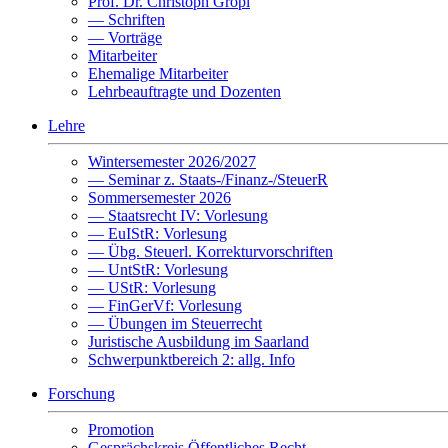
Prof. Dr. Christoph Gröpl
— Schriften
— Vorträge
Mitarbeiter
Ehemalige Mitarbeiter
Lehrbeauftragte und Dozenten
Lehre
Wintersemester 2026/2027
— Seminar z. Staats-/Finanz-/SteuerR
Sommersemester 2026
— Staatsrecht IV: Vorlesung
— EuIStR: Vorlesung
— Übg. Steuerl. Korrekturvorschriften
— UntStR: Vorlesung
— UStR: Vorlesung
— FinGerVf: Vorlesung
— Übungen im Steuerrecht
Juristische Ausbildung im Saarland
Schwerpunktbereich 2: allg. Info
Forschung
Promotion
Gesprächskreis Öffentliches Recht