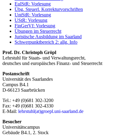
EuIStR: Vorlesung
Übg. Steuerl. Korrekturvorschriften
UntStR: Vorlesung
UStR: Vorlesung
FinGerVf: Vorlesung
Übungen im Steuerrecht
Juristische Ausbildung im Saarland
Schwerpunktbereich 2: allg. Info
Prof. Dr. Christoph Gröpl
Lehrstuhl für Staats- und Verwaltungsrecht,
deutsches und europäisches Finanz- und Steuerrecht
Postanschrift
Universität des Saarlandes
Campus B4.1
D-66123 Saarbrücken
Tel.: +49 (0)681 302-3200
Fax: +49 (0)681 302-4330
E-Mail:
lehrstuhl(at)groepl.uni-saarland.de
Besucher
Universitätscampus
Gebäude B4.1, 2. Stock