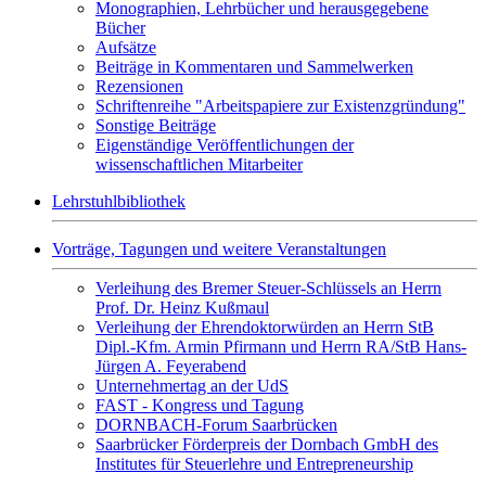
Monographien, Lehrbücher und herausgegebene
Bücher
Aufsätze
Beiträge in Kommentaren und Sammelwerken
Rezensionen
Schriftenreihe "Arbeitspapiere zur Existenzgründung"
Sonstige Beiträge
Eigenständige Veröffentlichungen der
wissenschaftlichen Mitarbeiter
Lehrstuhlbibliothek
Vorträge, Tagungen und weitere Veranstaltungen
Verleihung des Bremer Steuer-Schlüssels an Herrn
Prof. Dr. Heinz Kußmaul
Verleihung der Ehrendoktorwürden an Herrn StB
Dipl.-Kfm. Armin Pfirmann und Herrn RA/StB Hans-
Jürgen A. Feyerabend
Unternehmertag an der UdS
FAST - Kongress und Tagung
DORNBACH-Forum Saarbrücken
Saarbrücker Förderpreis der Dornbach GmbH des
Institutes für Steuerlehre und Entrepreneurship