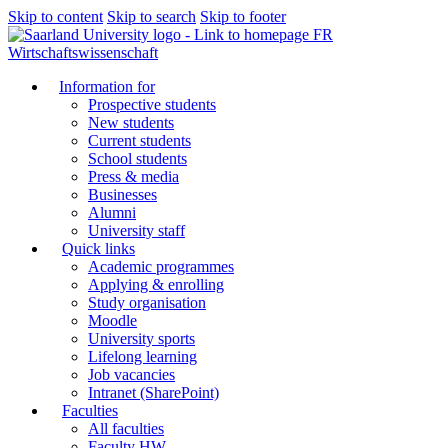
Skip to content
Skip to search
Skip to footer
FR
Wirtschaftswissenschaft
Information for
Prospective students
New students
Current students
School students
Press & media
Businesses
Alumni
University staff
Quick links
Academic programmes
Applying & enrolling
Study organisation
Moodle
University sports
Lifelong learning
Job vacancies
Intranet (SharePoint)
Faculties
All faculties
Faculty HW