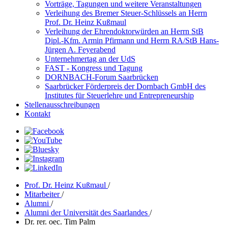
Vorträge, Tagungen und weitere Veranstaltungen
Verleihung des Bremer Steuer-Schlüssels an Herrn
Prof. Dr. Heinz Kußmaul
Verleihung der Ehrendoktorwürden an Herrn StB
Dipl.-Kfm. Armin Pfirmann und Herrn RA/StB Hans-
Jürgen A. Feyerabend
Unternehmertag an der UdS
FAST - Kongress und Tagung
DORNBACH-Forum Saarbrücken
Saarbrücker Förderpreis der Dornbach GmbH des
Institutes für Steuerlehre und Entrepreneurship
Stellenausschreibungen
Kontakt
Prof. Dr. Heinz Kußmaul
/
Mitarbeiter
/
Alumni
/
Alumni der Universität des Saarlandes
/
Dr. rer. oec. Tim Palm