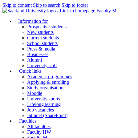
Skip to content
Skip to search
Skip to footer
Faculty M
Information for
Prospective students
New students
Current students
School students
Press & media
Businesses
Alumni
University staff
Quick links
Academic programmes
Applying & enrolling
Study organisation
Moodle
University sports
Lifelong learning
Job vacancies
Intranet (SharePoint)
Faculties
All faculties
Faculty HW
Faculty M