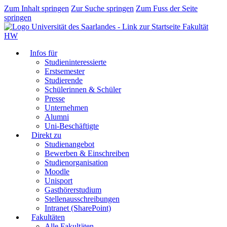
Zum Inhalt springen
Zur Suche springen
Zum Fuss der Seite
springen
Fakultät
HW
Infos für
Studieninteressierte
Erstsemester
Studierende
Schülerinnen & Schüler
Presse
Unternehmen
Alumni
Uni-Beschäftigte
Direkt zu
Studienangebot
Bewerben & Einschreiben
Studienorganisation
Moodle
Unisport
Gasthörerstudium
Stellenausschreibungen
Intranet (SharePoint)
Fakultäten
Alle Fakultäten