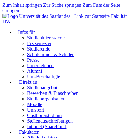
Zum Inhalt springen
Zur Suche springen
Zum Fuss der Seite
springen
Fakultät
HW
Infos für
Studieninteressierte
Erstsemester
Studierende
Schülerinnen & Schüler
Presse
Unternehmen
Alumni
Uni-Beschäftigte
Direkt zu
Studienangebot
Bewerben & Einschreiben
Studienorganisation
Moodle
Unisport
Gasthörerstudium
Stellenausschreibungen
Intranet (SharePoint)
Fakultäten
Alle Fakultäten