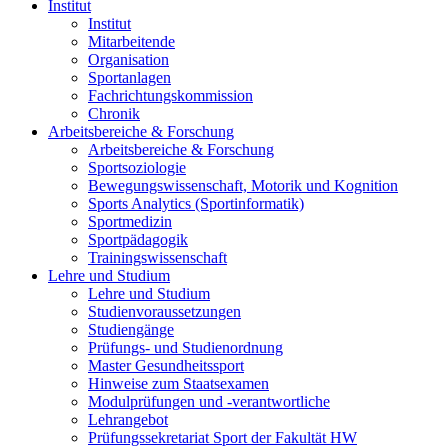
Institut
Institut
Mitarbeitende
Organisation
Sportanlagen
Fachrichtungskommission
Chronik
Arbeitsbereiche & Forschung
Arbeitsbereiche & Forschung
Sportsoziologie
Bewegungswissenschaft, Motorik und Kognition
Sports Analytics (Sportinformatik)
Sportmedizin
Sportpädagogik
Trainingswissenschaft
Lehre und Studium
Lehre und Studium
Studienvoraussetzungen
Studiengänge
Prüfungs- und Studienordnung
Master Gesundheitssport
Hinweise zum Staatsexamen
Modulprüfungen und -verantwortliche
Lehrangebot
Prüfungssekretariat Sport der Fakultät HW