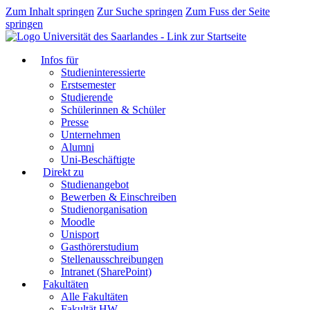
Zum Inhalt springen
Zur Suche springen
Zum Fuss der Seite
springen
Infos für
Studieninteressierte
Erstsemester
Studierende
Schülerinnen & Schüler
Presse
Unternehmen
Alumni
Uni-Beschäftigte
Direkt zu
Studienangebot
Bewerben & Einschreiben
Studienorganisation
Moodle
Unisport
Gasthörerstudium
Stellenausschreibungen
Intranet (SharePoint)
Fakultäten
Alle Fakultäten
Fakultät HW