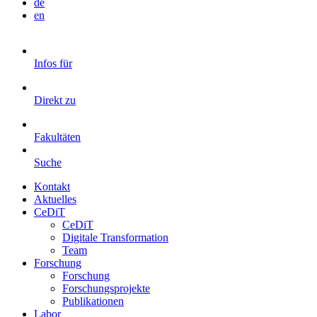
de
en
Infos für
Direkt zu
Fakultäten
Suche
Kontakt
Aktuelles
CeDiT
CeDiT
Digitale Transformation
Team
Forschung
Forschung
Forschungsprojekte
Publikationen
Labor