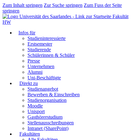
Zum Inhalt springen
Zur Suche springen
Zum Fuss der Seite
springen
Fakultät
HW
Infos für
Studieninteressierte
Erstsemester
Studierende
Schülerinnen & Schüler
Presse
Unternehmen
Alumni
Uni-Beschäftigte
Direkt zu
Studienangebot
Bewerben & Einschreiben
Studienorganisation
Moodle
Unisport
Gasthörerstudium
Stellenausschreibungen
Intranet (SharePoint)
Fakultäten
Alle Fakultäten