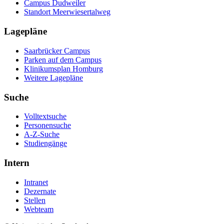
Campus Dudweiler
Standort Meerwiesertalweg
Lagepläne
Saarbrücker Campus
Parken auf dem Campus
Klinikumsplan Homburg
Weitere Lagepläne
Suche
Volltextsuche
Personensuche
A-Z-Suche
Studiengänge
Intern
Intranet
Dezernate
Stellen
Webteam