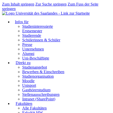
Zum Inhalt springen
Zur Suche springen
Zum Fuss der Seite
springen
Infos für
Studieninteressierte
Erstsemester
Studierende
Schülerinnen & Schüler
Presse
Unternehmen
Alumni
Uni-Beschäftigte
Direkt zu
Studienangebot
Bewerben & Einschreiben
Studienorganisation
Moodle
Unisport
Gasthörerstudium
Stellenausschreibungen
Intranet (SharePoint)
Fakultäten
Alle Fakultäten
Fakultät HW