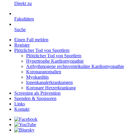
Direkt zu
Fakultäten
Suche
Einen Fall melden
Register
Plötzlicher Tod von Sportlern
Plötzlicher Tod von Sportlern
Hypertrophe Kardiomyopathie
Arrhythmogene rechtsventrikuläre Kardiomyopathie
Koronaranomalien
Myokarditis
Ionenkanalerkrankungen
Koronare Herzerkrankung
Screening als Prävention
Spenden & Sponsoren
Links
Kontakt