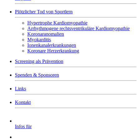
Plötzlicher Tod von Sportlern
Hypertrophe Kardiomyopathie
Arrhythmogene rechtsventrikuläre Kardiomyopathie
Koronaranomalien
Myokarditis
Ionenkanalerkrankungen
Koronare Herzerkrankung
Screening als Prävention
Spenden & Sponsoren
Links
Kontakt
Infos für