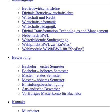
Betriebswirtschaftslehre
Digitale Betriebswirtschaftslehre
Wirtschaft und Recht
Wirtschaftsinformatik
Wirtschaftspädagogik
Digital Transformation Technologies and Management
Nebenfach BWL
Weiterbildende Studiengänge
Wahlpflicht BWL zu "EuWiss"
Wahlmodule WiWi/BWL für "SysEng"
Bewerbung
Bachelor – erstes Semester
Bachelor – höheres Semester
Master – erstes Semester
Master – höheres Semester
Einstufungsbescheinigung
Ausländische Bewerber
Vorläufiges Masterkonto für Bachelor
Kontakt
Mitarbeiter