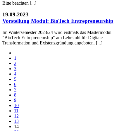
Bitte beachten [...]
19.09.2023
Vorstellung Modul: BioTech Entrepreneurship
Im Wintersemester 2023/24 wird erstmals das Mastermodul
"BioTech Entrepreneurship" am Lehrstuhl für Digitale
Transformation und Existenzgründung angeboten. [...]
1
2
3
4
5
6
7
8
9
10
11
12
13
14