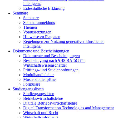
Intelligenz
Eidesstattliche Erklärung
Seminare
Seminare
Seminaranmeldung
Themen
Voraussetzungen
Hinweise zu Plagiaten
Regelungen zur Nutzung generativer künstlicher
Intelligenz
Dokumente und Bescheinigungen
Dokumente und Bescheinigungen
Bescheinigung nach § 48 BAföG für
Wirtschaftswissenschaftler
Prüfungs- und Studienordnungen
Modulhandbücher
Musterstudienpläne
Formulare
Studiengangslisten
Studiengangslisten
Betriebswirtschaftslehre
Digitale Betriebswirtschaftslehre
Digital Transformation Technologies and Management
Wirtschaft und Recht
Wirtschaftsinformatik