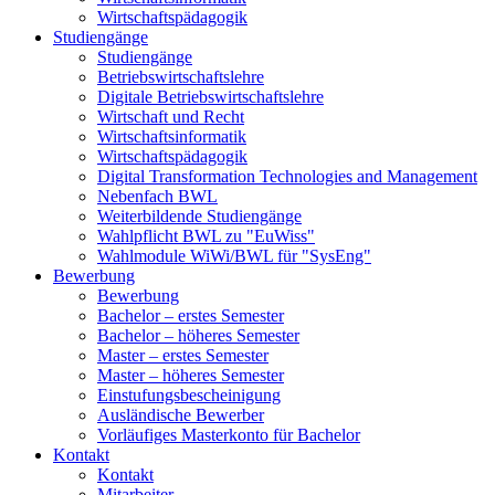
Wirtschaftspädagogik
Studiengänge
Studiengänge
Betriebswirtschaftslehre
Digitale Betriebswirtschaftslehre
Wirtschaft und Recht
Wirtschaftsinformatik
Wirtschaftspädagogik
Digital Transformation Technologies and Management
Nebenfach BWL
Weiterbildende Studiengänge
Wahlpflicht BWL zu "EuWiss"
Wahlmodule WiWi/BWL für "SysEng"
Bewerbung
Bewerbung
Bachelor – erstes Semester
Bachelor – höheres Semester
Master – erstes Semester
Master – höheres Semester
Einstufungsbescheinigung
Ausländische Bewerber
Vorläufiges Masterkonto für Bachelor
Kontakt
Kontakt
Mitarbeiter