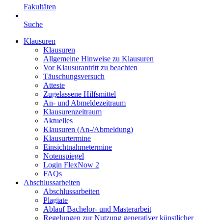
Fakultäten
Suche
Klausuren
Klausuren
Allgemeine Hinweise zu Klausuren
Vor Klausurantritt zu beachten
Täuschungsversuch
Atteste
Zugelassene Hilfsmittel
An- und Abmeldezeitraum
Klausurenzeitraum
Aktuelles
Klausuren (An-/Abmeldung)
Klausurtermine
Einsichtnahmetermine
Notenspiegel
Login FlexNow 2
FAQs
Abschlussarbeiten
Abschlussarbeiten
Plagiate
Ablauf Bachelor- und Masterarbeit
Regelungen zur Nutzung generativer künstlicher