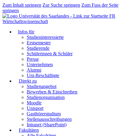
Zum Inhalt springen
Zur Suche springen
Zum Fuss der Seite
springen
FR
Wirtschaftswissenschaft
Infos für
Studieninteressierte
Erstsemester
Studierende
Schülerinnen & Schüler
Presse
Unternehmen
Alumni
Uni-Beschäftigte
Direkt zu
Studienangebot
Bewerben & Einschreiben
Studienorganisation
Moodle
Unisport
Gasthörerstudium
Stellenausschreibungen
Intranet (SharePoint)
Fakultäten
Alle Fakultäten