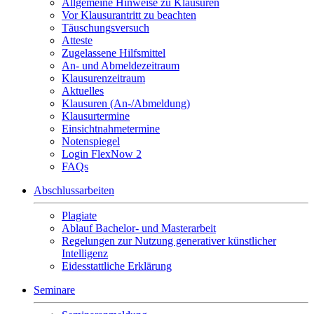
Allgemeine Hinweise zu Klausuren
Vor Klausurantritt zu beachten
Täuschungsversuch
Atteste
Zugelassene Hilfsmittel
An- und Abmeldezeitraum
Klausurenzeitraum
Aktuelles
Klausuren (An-/Abmeldung)
Klausurtermine
Einsichtnahmetermine
Notenspiegel
Login FlexNow 2
FAQs
Abschlussarbeiten
Plagiate
Ablauf Bachelor- und Masterarbeit
Regelungen zur Nutzung generativer künstlicher
Intelligenz
Eidesstattliche Erklärung
Seminare