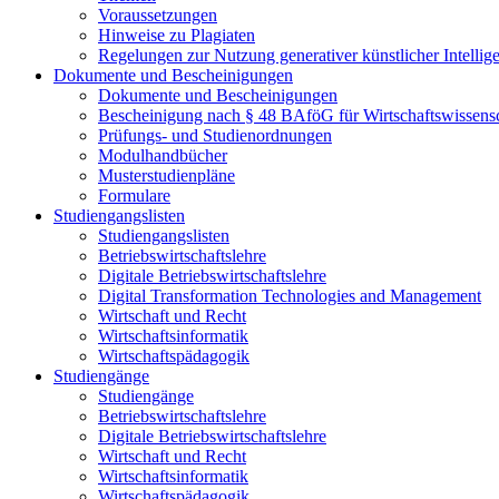
Voraussetzungen
Hinweise zu Plagiaten
Regelungen zur Nutzung generativer künstlicher Intellig
Dokumente und Bescheinigungen
Dokumente und Bescheinigungen
Bescheinigung nach § 48 BAföG für Wirtschaftswissensc
Prüfungs- und Studienordnungen
Modulhandbücher
Musterstudienpläne
Formulare
Studiengangslisten
Studiengangslisten
Betriebswirtschaftslehre
Digitale Betriebswirtschaftslehre
Digital Transformation Technologies and Management
Wirtschaft und Recht
Wirtschaftsinformatik
Wirtschaftspädagogik
Studiengänge
Studiengänge
Betriebswirtschaftslehre
Digitale Betriebswirtschaftslehre
Wirtschaft und Recht
Wirtschaftsinformatik
Wirtschaftspädagogik