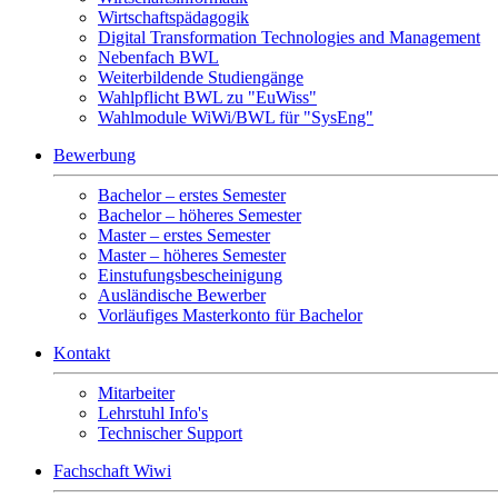
Wirtschaftspädagogik
Digital Transformation Technologies and Management
Nebenfach BWL
Weiterbildende Studiengänge
Wahlpflicht BWL zu "EuWiss"
Wahlmodule WiWi/BWL für "SysEng"
Bewerbung
Bachelor – erstes Semester
Bachelor – höheres Semester
Master – erstes Semester
Master – höheres Semester
Einstufungsbescheinigung
Ausländische Bewerber
Vorläufiges Masterkonto für Bachelor
Kontakt
Mitarbeiter
Lehrstuhl Info's
Technischer Support
Fachschaft Wiwi