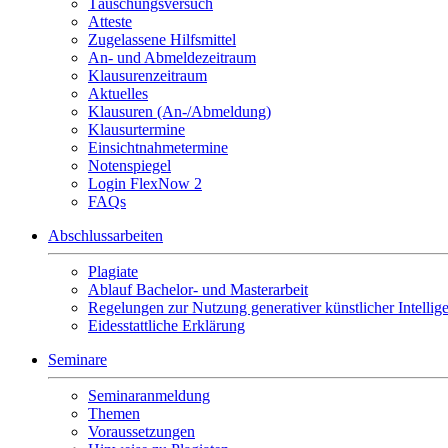
Täuschungsversuch
Atteste
Zugelassene Hilfsmittel
An- und Abmeldezeitraum
Klausurenzeitraum
Aktuelles
Klausuren (An-/Abmeldung)
Klausurtermine
Einsichtnahmetermine
Notenspiegel
Login FlexNow 2
FAQs
Abschlussarbeiten
Plagiate
Ablauf Bachelor- und Masterarbeit
Regelungen zur Nutzung generativer künstlicher Intellig
Eidesstattliche Erklärung
Seminare
Seminaranmeldung
Themen
Voraussetzungen