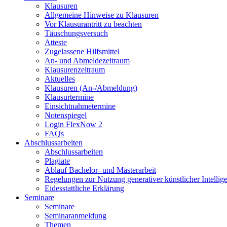
Klausuren
Allgemeine Hinweise zu Klausuren
Vor Klausurantritt zu beachten
Täuschungsversuch
Atteste
Zugelassene Hilfsmittel
An- und Abmeldezeitraum
Klausurenzeitraum
Aktuelles
Klausuren (An-/Abmeldung)
Klausurtermine
Einsichtnahmetermine
Notenspiegel
Login FlexNow 2
FAQs
Abschlussarbeiten
Abschlussarbeiten
Plagiate
Ablauf Bachelor- und Masterarbeit
Regelungen zur Nutzung generativer künstlicher Intellig
Eidesstattliche Erklärung
Seminare
Seminare
Seminaranmeldung
Themen