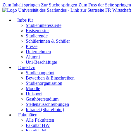
Zum Inhalt springen
Zur Suche springen
Zum Fuss der Seite springen
FR Wirtschaft
Infos für
Studieninteressierte
Erstsemester
Studierende
Schülerinnen & Schüler
Presse
Unternehmen
Alumni
Uni-Beschäftigte
Direkt zu
Studienangebot
Bewerben & Einschreiben
Studienorganisation
Moodle
Unisport
Gasthörerstudium
Stellenausschreibungen
Intranet (SharePoint)
Fakultäten
Alle Fakultäten
Fakultät HW
Fakultät M