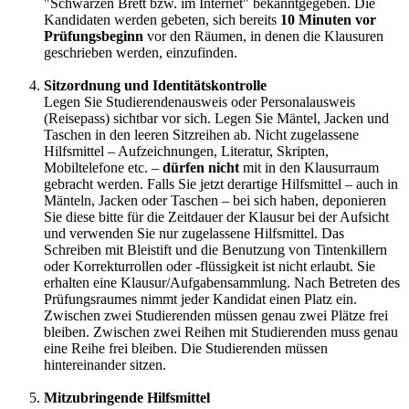
"Schwarzen Brett bzw. im Internet" bekanntgegeben. Die
Kandidaten werden gebeten, sich bereits
10 Minuten vor
Prüfungsbeginn
vor den Räumen, in denen die Klausuren
geschrieben werden, einzufinden.
Sitzordnung und Identitätskontrolle
Legen Sie Studierendenausweis oder Personalausweis
(Reisepass) sichtbar vor sich. Legen Sie Mäntel, Jacken und
Taschen in den leeren Sitzreihen ab. Nicht zugelassene
Hilfsmittel – Aufzeichnungen, Literatur, Skripten,
Mobiltelefone etc. –
dürfen nicht
mit in den Klausurraum
gebracht werden. Falls Sie jetzt derartige Hilfsmittel – auch in
Mänteln, Jacken oder Taschen – bei sich haben, deponieren
Sie diese bitte für die Zeitdauer der Klausur bei der Aufsicht
und verwenden Sie nur zugelassene Hilfsmittel. Das
Schreiben mit Bleistift und die Benutzung von Tintenkillern
oder Korrekturrollen oder -flüssigkeit ist nicht erlaubt. Sie
erhalten eine Klausur/Aufgabensammlung. Nach Betreten des
Prüfungsraumes nimmt jeder Kandidat einen Platz ein.
Zwischen zwei Studierenden müssen genau zwei Plätze frei
bleiben. Zwischen zwei Reihen mit Studierenden muss genau
eine Reihe frei bleiben. Die Studierenden müssen
hintereinander sitzen.
Mitzubringende Hilfsmittel