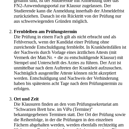
genannt sind, ist der Studierende mit Anmeldung über das
FN2-Anwendungsportal zur Klausur zugelassen. Der
Studierende kann die Anmeldung innerhalb der Abmeldefrist
zurückziehen. Danach ist ein Rücktritt von der Prüfung nur
aus schwerwiegenden Gründen möglich.
Fernbleiben am Prüfungstermin
Die Prüfung in einem Fach gilt als nicht erbracht und als
Fehlversuch, wenn der Kandidat einer Prüfung ohne
zureichende Entschuldigung fernbleibt. In Krankheitsfällen ist
der Nachweis durch Vorlage eines ärztlichen Attests (mit
Vermerk der Matr.Nr. + die zu entschuldigende Klausur) mit
Stempel und Unterschrift des Arztes zu führen. Der Arzt ist
unmittelbar nach dem Auftreten der Krankheit aufzusuchen.
Nachträglich ausgestellte Atteste können nicht akzeptiert
werden. Entschuldigung und Nachweis der Verhinderung
haben bis spätestens acht Tage nach dem Prüfungstermin zu
erfolgen.
Ort und Zeit
Die Klausuren finden an den vom Prüfungssekretariat am
"Schwarzen Brett bzw. im ViPa (Termine)"
bekanntgegebenen Terminen statt. Der Ort der Prüfung sowie
die Reihenfolge, in der die Prüfungen in den einzelnen
Fächern abgehalten werden, werden ebenfalls rechtzeitig am