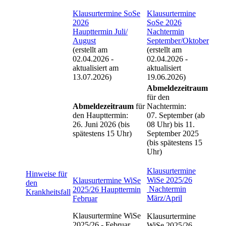
Klausurtermine SoSe
Klausurtermine
2026
SoSe 2026
Haupttermin
Juli/
Nachtermin
August
September/Oktober
(erstellt am
(erstellt am
02.04.2026 -
02.04.2026 -
aktualisiert am
aktualisiert
13.07.2026)
19.06.2026)
Abmeldezeitraum
für den
Abmeldezeitraum
für
Nachtermin:
den Haupttermin:
07. September (ab
26. Juni 2026 (bis
08 Uhr) bis 11.
spätestens 15 Uhr)
September 2025
(bis spätestens 15
Uhr)
Klausurtermine
Hinweise für
WiSe 2025/26
Klausurtermine WiSe
den
Nachtermin
2025/26 Haupttermin
Krankheitsfall
März/April
Februar
Klausurtermine WiSe
Klausurtermine
2025/26 - Februar
WiSe 2025/26 -