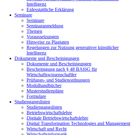
Intelligenz
Eidesstattliche Erklärung
Seminare
Seminare
Seminaranmeldung
Themen
Voraussetzungen
Hinweise zu Plagiaten
Regelungen zur Nutzung generativer künstlicher
Intelligenz
Dokumente und Bescheinigungen
Dokumente und Bescheinigungen
Bescheinigung nach § 48 BAföG für
Wirtschaftswissenschaftler
Prüfungs- und Studienordnungen
Modulhandbücher
Musterstudienpläne
Formulare
Studiengangslisten
Studiengangslisten
Betriebswirtschaftslehre
Digitale Betriebswirtschaftslehre
Digital Transformation Technologies and Management
Wirtschaft und Recht
Wirtschaftsinformatik