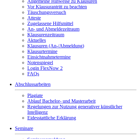
Allgemeine Hinweise zu Klausuren
Vor Klausurantritt zu beachten
Täuschungsversuch
Atteste
Zugelassene Hilfsmittel
An- und Abmeldezeitraum
Klausurenzeitraum
Aktuelles
Klausuren (An-/Abmeldung)
Klausurtermine
Einsichtnahmetermine
Notenspiegel
Login FlexNow 2
FAQs
Abschlussarbeiten
Plagiate
Ablauf Bachelor- und Masterarbeit
Regelungen zur Nutzung generativer künstlicher
Intelligenz
Eidesstattliche Erklärung
Seminare