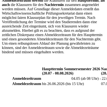
Anmeldezeitraum sowohl
die Klausuren für den
Haupttermin
,
als
auch
die Klausuren für den
Nachtermin
zusammen angemeldet
werden müssen. Auf Grundlage dieser Anmeldedaten erstellt das
Wirtschaftswissenschaftliche Prüfungssekretariat dann einen
möglichst fairen Klausurplan für den jeweiligen Termin. Nach
Veröffentlichung der Termine wird den Studierenden dann eine
ausreichende Zeit eingeräumt, sich von Klausuren wieder
abzumelden. Hierbei gilt es zu beachten, dass es aufgrund der
zeitlichen Diskrepanz einen Abmeldezeitraum für den Haupttermin
und einen gesonderten Abmeldezeitraum für den Nachtermin gibt.
Um einen reibungslosen Ablauf der Planung gewährleisten zu
können, sind der Anmeldezeitraum sowie die Abmeldezeiträume
bindend und müssen eingehalten werden.
Haupttermin Sommersemester 2026
Nac
(20.07 - 08.08.2026)
(28
Anmeldezeitraum
04.05 (ab 08 Uhr) - 22
Abmeldezeitraum
bis 26.06.2026 (bis 15 Uhr)
07.