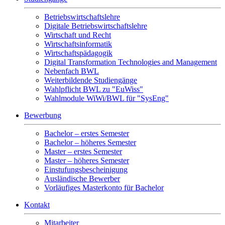
Betriebswirtschaftslehre
Digitale Betriebswirtschaftslehre
Wirtschaft und Recht
Wirtschaftsinformatik
Wirtschaftspädagogik
Digital Transformation Technologies and Management
Nebenfach BWL
Weiterbildende Studiengänge
Wahlpflicht BWL zu "EuWiss"
Wahlmodule WiWi/BWL für "SysEng"
Bewerbung
Bachelor – erstes Semester
Bachelor – höheres Semester
Master – erstes Semester
Master – höheres Semester
Einstufungsbescheinigung
Ausländische Bewerber
Vorläufiges Masterkonto für Bachelor
Kontakt
Mitarbeiter