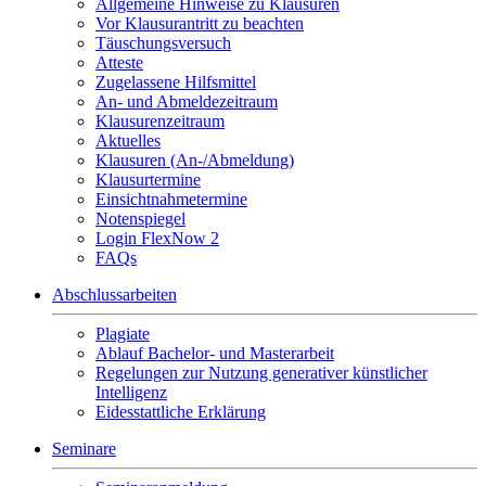
Allgemeine Hinweise zu Klausuren
Vor Klausurantritt zu beachten
Täuschungsversuch
Atteste
Zugelassene Hilfsmittel
An- und Abmeldezeitraum
Klausurenzeitraum
Aktuelles
Klausuren (An-/Abmeldung)
Klausurtermine
Einsichtnahmetermine
Notenspiegel
Login FlexNow 2
FAQs
Abschlussarbeiten
Plagiate
Ablauf Bachelor- und Masterarbeit
Regelungen zur Nutzung generativer künstlicher
Intelligenz
Eidesstattliche Erklärung
Seminare