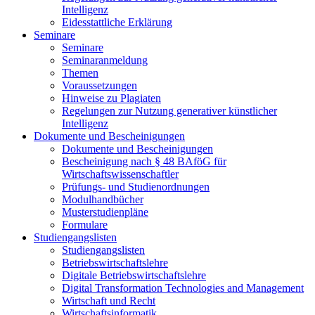
Intelligenz
Eidesstattliche Erklärung
Seminare
Seminare
Seminaranmeldung
Themen
Voraussetzungen
Hinweise zu Plagiaten
Regelungen zur Nutzung generativer künstlicher
Intelligenz
Dokumente und Bescheinigungen
Dokumente und Bescheinigungen
Bescheinigung nach § 48 BAföG für
Wirtschaftswissenschaftler
Prüfungs- und Studienordnungen
Modulhandbücher
Musterstudienpläne
Formulare
Studiengangslisten
Studiengangslisten
Betriebswirtschaftslehre
Digitale Betriebswirtschaftslehre
Digital Transformation Technologies and Management
Wirtschaft und Recht
Wirtschaftsinformatik