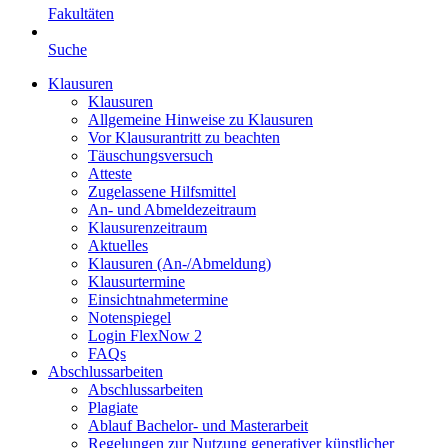
Fakultäten
Suche
Klausuren
Klausuren
Allgemeine Hinweise zu Klausuren
Vor Klausurantritt zu beachten
Täuschungsversuch
Atteste
Zugelassene Hilfsmittel
An- und Abmeldezeitraum
Klausurenzeitraum
Aktuelles
Klausuren (An-/Abmeldung)
Klausurtermine
Einsichtnahmetermine
Notenspiegel
Login FlexNow 2
FAQs
Abschlussarbeiten
Abschlussarbeiten
Plagiate
Ablauf Bachelor- und Masterarbeit
Regelungen zur Nutzung generativer künstlicher