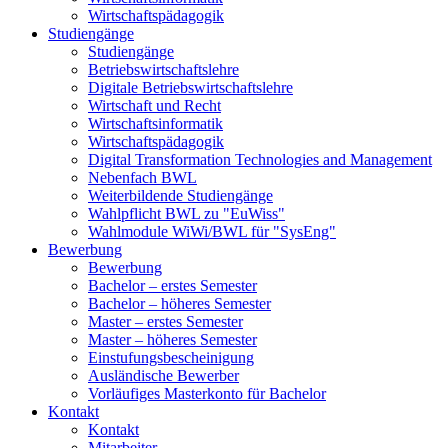
Wirtschaftspädagogik
Studiengänge
Studiengänge
Betriebswirtschaftslehre
Digitale Betriebswirtschaftslehre
Wirtschaft und Recht
Wirtschaftsinformatik
Wirtschaftspädagogik
Digital Transformation Technologies and Management
Nebenfach BWL
Weiterbildende Studiengänge
Wahlpflicht BWL zu "EuWiss"
Wahlmodule WiWi/BWL für "SysEng"
Bewerbung
Bewerbung
Bachelor – erstes Semester
Bachelor – höheres Semester
Master – erstes Semester
Master – höheres Semester
Einstufungsbescheinigung
Ausländische Bewerber
Vorläufiges Masterkonto für Bachelor
Kontakt
Kontakt
Mitarbeiter