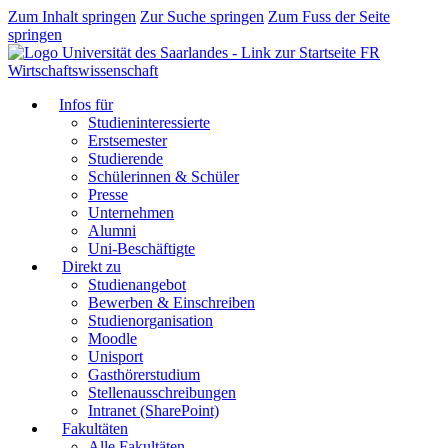
Zum Inhalt springen
Zur Suche springen
Zum Fuss der Seite
springen
FR
Wirtschaftswissenschaft
Infos für
Studieninteressierte
Erstsemester
Studierende
Schülerinnen & Schüler
Presse
Unternehmen
Alumni
Uni-Beschäftigte
Direkt zu
Studienangebot
Bewerben & Einschreiben
Studienorganisation
Moodle
Unisport
Gasthörerstudium
Stellenausschreibungen
Intranet (SharePoint)
Fakultäten
Alle Fakultäten