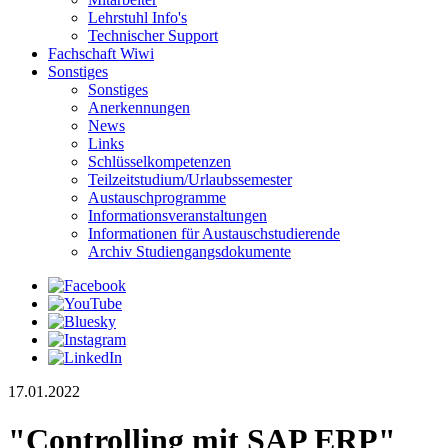
Lehrstuhl Info's
Technischer Support
Fachschaft Wiwi
Sonstiges
Sonstiges
Anerkennungen
News
Links
Schlüsselkompetenzen
Teilzeitstudium/Urlaubssemester
Austauschprogramme
Informationsveranstaltungen
Informationen für Austauschstudierende
Archiv Studiengangsdokumente
17.01.2022
"Controlling mit SAP ERP"